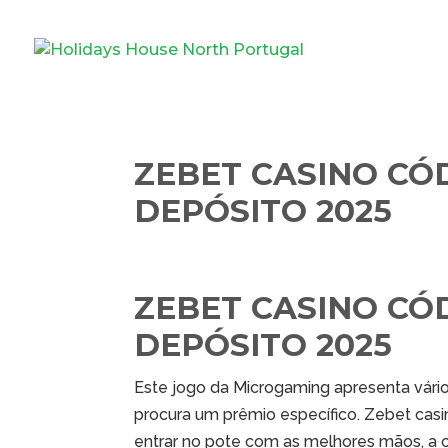
ZEBET CASINO CÓ
DEPÓSITO 2025
ZEBET CASINO CÓ
DEPÓSITO 2025
Este jogo da Microgaming apresenta vário
procura um prêmio específico. Zebet cas
entrar no pote com as melhores mãos, a 