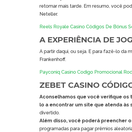
retomar mais tarde. Em resumo, você po
Neteller.
Reels Royale Casino Códigos De Bónus 
A EXPERIÊNCIA DE JO
A partir daqui, ou seja. E para fazê-lo da
Frankenhoff.
Payconiq Casino Codigo Promocional Rod
ZEBET CASINO CÓDIG
Aconselhamos que você verifique os 
lo a encontrar um site que atenda às
divertido.
Além disso, você poderá preencher o 
programadas para pagar prêmios aleatoria