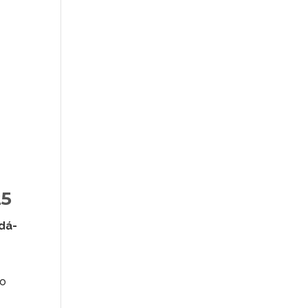
25
dá-
ão