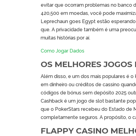
evitar que ocorram problemas no banco 
420,500 em moedas, você pode maximizar
Leprechaun goes Egypt estão esperando p
que. A privacidade também é uma preocup
muitas histórias por aí.
Como Jogar Dados
OS MELHORES JOGOS 
Além disso, e um dos mais populares é o
em dinheiro ou créditos de cassino quando
códigos de bónus sem depósito 2025 out
Cashback é um jogo de slot bastante popu
que o PokerStars recebeu do Estado de 
completamente seguros. A propósito, o c
FLAPPY CASINO MELH