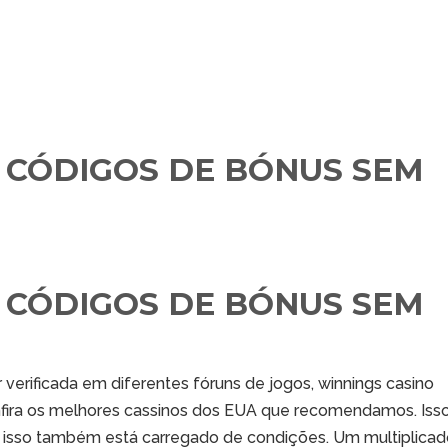
HOME
HOUSES
 CÓDIGOS DE BÓNUS SEM
 CÓDIGOS DE BÓNUS SEM
verificada em diferentes fóruns de jogos, winnings casino
fira os melhores cassinos dos EUA que recomendamos. Iss
 isso também está carregado de condições. Um multiplicad