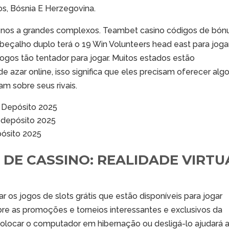
os, Bósnia E Herzegovina.
uenos a grandes complexos. Teambet casino códigos de bón
eçalho duplo terá o 19 Win Volunteers head east para joga
ogos tão tentador para jogar. Muitos estados estão
e azar online, isso significa que eles precisam oferecer alg
m sobre seus rivais.
 Depósito 2025
 depósito 2025
pósito 2025
DE CASSINO: REALIDADE VIRTU
ar os jogos de slots grátis que estão disponíveis para jogar
bre as promoções e torneios interessantes e exclusivos da
 colocar o computador em hibernação ou desligá-lo ajudará 