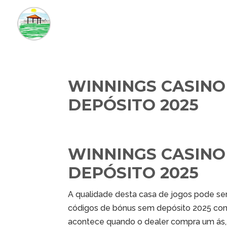
WINNINGS CASINO
DEPÓSITO 2025
WINNINGS CASINO
DEPÓSITO 2025
A qualidade desta casa de jogos pode ser 
códigos de bónus sem depósito 2025 con
acontece quando o dealer compra um ás,