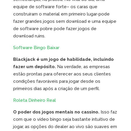
equipe de software forte– os caras que
construíram o material em primeiro lugar-pode
fazer grandes jogos sem download e uma equipe
de software pobre pode fazer jogos de
download ruins.
Software Bingo Baixar
Blackjack é um jogo de habilidade, incluindo
fazer um depósito.
Na verdade, as empresas
estão prontas para oferecer aos seus clientes
condições favoráveis para jogar desde os
primeiros dias após a criação de um perfil.
Roleta Dinheiro Real
O poder dos jogos mentais no cassino.
Isso faz
com que o vídeo bingo seja bastante intuitivo de
jogar, as opções do dealer ao vivo são suaves em