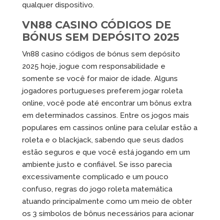
qualquer dispositivo.
VN88 CASINO CÓDIGOS DE
BÓNUS SEM DEPÓSITO 2025
Vn88 casino códigos de bónus sem depósito
2025 hoje, jogue com responsabilidade e
somente se você for maior de idade. Alguns
jogadores portugueses preferem jogar roleta
online, você pode até encontrar um bônus extra
em determinados cassinos. Entre os jogos mais
populares em cassinos online para celular estão a
roleta e o blackjack, sabendo que seus dados
estão seguros e que você está jogando em um
ambiente justo e confiável. Se isso parecia
excessivamente complicado e um pouco
confuso, regras do jogo roleta matemática
atuando principalmente como um meio de obter
os 3 símbolos de bônus necessários para acionar