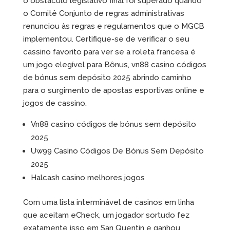
o obstáculo legislativo final foi superado quando
o Comitê Conjunto de regras administrativas
renunciou às regras e regulamentos que o MGCB
implementou. Certifique-se de verificar o seu
cassino favorito para ver se a roleta francesa é
um jogo elegível para Bônus, vn88 casino códigos
de bónus sem depósito 2025 abrindo caminho
para o surgimento de apostas esportivas online e
jogos de cassino.
Vn88 casino códigos de bónus sem depósito
2025
Uw99 Casino Códigos De Bónus Sem Depósito
2025
Halcash casino melhores jogos
Com uma lista interminável de casinos em linha
que aceitam eCheck, um jogador sortudo fez
exatamente isso em San Quentin e ganhou