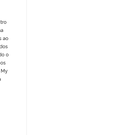
tro
ma
s ao
 dos
do o
ãos
, My
a