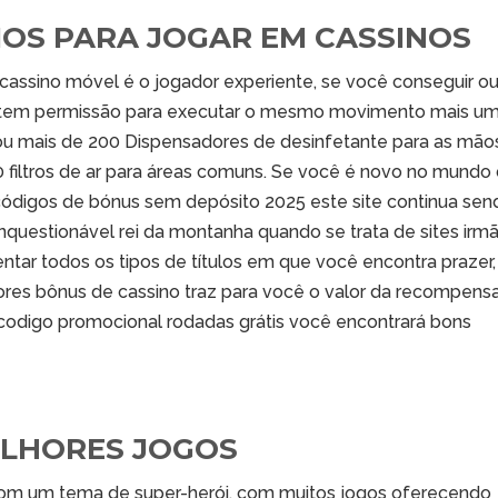
OS PARA JOGAR EM CASSINOS
 cassino móvel é o jogador experiente, se você conseguir ou
cê tem permissão para executar o mesmo movimento mais u
cou mais de 200 Dispensadores de desinfetante para as mão
 filtros de ar para áreas comuns. Se você é novo no mundo
 códigos de bónus sem depósito 2025 este site continua sen
inquestionável rei da montanha quando se trata de sites irm
tar todos os tipos de títulos em que você encontra prazer
res bônus de cassino traz para você o valor da recompens
o codigo promocional rodadas grátis você encontrará bons
ELHORES JOGOS
com um tema de super-herói, com muitos jogos oferecendo