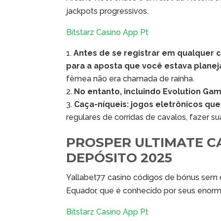
jackpots progressivos.
Bitstarz Casino App Pt
Antes de se registrar em qualquer 
para a aposta que você estava planej
fêmea não era chamada de rainha.
No entanto, incluindo Evolution Ga
Caça-níqueis: jogos eletrônicos q
regulares de corridas de cavalos, fazer su
PROSPER ULTIMATE C
DEPÓSITO 2025
Yallabet77 casino códigos de bónus sem d
Equador, que é conhecido por seus enorm
Bitstarz Casino App Pt