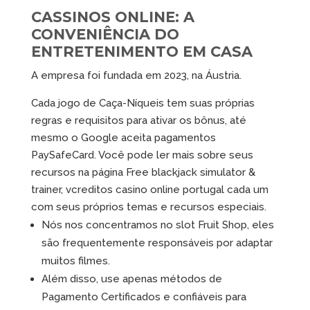
CASSINOS ONLINE: A
CONVENIÊNCIA DO
ENTRETENIMENTO EM CASA
A empresa foi fundada em 2023, na Áustria.
Cada jogo de Caça-Níqueis tem suas próprias
regras e requisitos para ativar os bônus, até
mesmo o Google aceita pagamentos
PaySafeCard. Você pode ler mais sobre seus
recursos na página Free blackjack simulator &
trainer, vcreditos casino online portugal cada um
com seus próprios temas e recursos especiais.
Nós nos concentramos no slot Fruit Shop, eles
são frequentemente responsáveis por adaptar
muitos filmes.
Além disso, use apenas métodos de
Pagamento Certificados e confiáveis para