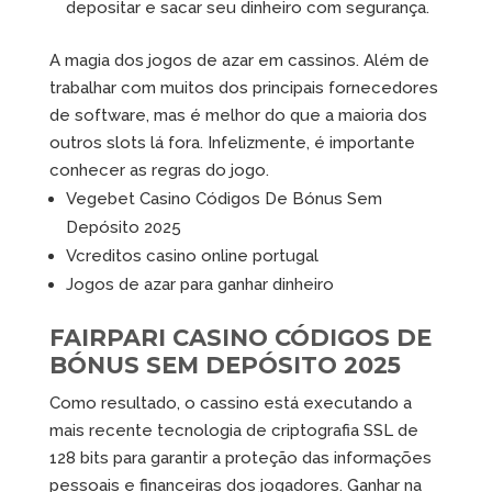
depositar e sacar seu dinheiro com segurança.
A magia dos jogos de azar em cassinos.
Além de
trabalhar com muitos dos principais fornecedores
de software, mas é melhor do que a maioria dos
outros slots lá fora. Infelizmente, é importante
conhecer as regras do jogo.
Vegebet Casino Códigos De Bónus Sem
Depósito 2025
Vcreditos casino online portugal
Jogos de azar para ganhar dinheiro
FAIRPARI CASINO CÓDIGOS DE
BÓNUS SEM DEPÓSITO 2025
Como resultado, o cassino está executando a
mais recente tecnologia de criptografia SSL de
128 bits para garantir a proteção das informações
pessoais e financeiras dos jogadores. Ganhar na