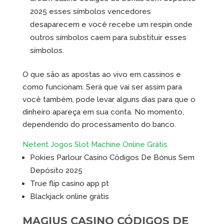
2025 esses símbolos vencedores
desaparecem e você recebe um respin onde
outros símbolos caem para substituir esses
símbolos.
O que são as apostas ao vivo em cassinos e
como funcionam.
Será que vai ser assim para
você também, pode levar alguns dias para que o
dinheiro apareça em sua conta. No momento,
dependendo do processamento do banco.
Netent Jogos Slot Machine Online Grátis
Pokies Parlour Casino Códigos De Bónus Sem
Depósito 2025
True flip casino app pt
Blackjack online grátis
MAGIUS CASINO CÓDIGOS DE