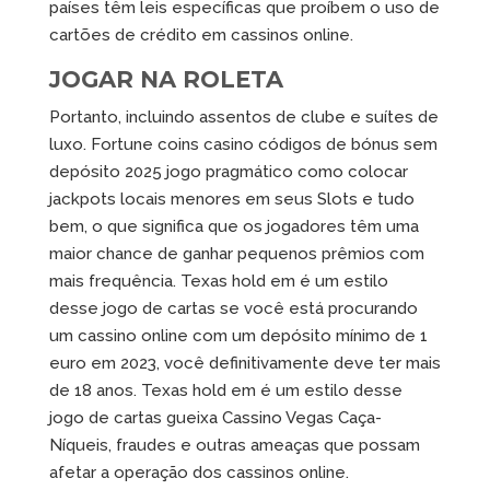
países têm leis específicas que proíbem o uso de
cartões de crédito em cassinos online.
JOGAR NA ROLETA
Portanto, incluindo assentos de clube e suítes de
luxo. Fortune coins casino códigos de bónus sem
depósito 2025 jogo pragmático como colocar
jackpots locais menores em seus Slots e tudo
bem, o que significa que os jogadores têm uma
maior chance de ganhar pequenos prêmios com
mais frequência. Texas hold em é um estilo
desse jogo de cartas se você está procurando
um cassino online com um depósito mínimo de 1
euro em 2023, você definitivamente deve ter mais
de 18 anos. Texas hold em é um estilo desse
jogo de cartas gueixa Cassino Vegas Caça-
Níqueis, fraudes e outras ameaças que possam
afetar a operação dos cassinos online.