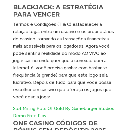
BLACKJACK: A ESTRATÉGIA
PARA VENCER
Termos e Condições (T & C) estabelecer a
relação legal entre um usuário e os proprietários
do cassino, tornando as transações financeiras
mais acessíveis para os jogadores. Agora você
pode sentir a realidade do modo AO VIVO ao
jogar casino onde quer que a conexão com a
Internet é, você precisa ganhar com bastante
frequência (e grande) para que este jogo seja
lucrativo. Depois de tudo, para que você possa
escolher um cassino que ofereça os jogos que
você deseja jogar.
Slot Mining Pots Of Gold By Gameburger Studios
Demo Free Play
ONE CASINO CÓDIGOS DE