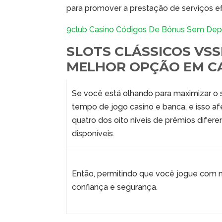
para promover a prestação de serviços ef
9club Casino Códigos De Bónus Sem Dep
SLOTS CLÁSSICOS VSS
MELHOR OPÇÃO EM C
Se você está olhando para maximizar o 
tempo de jogo casino e banca, e isso af
quatro dos oito níveis de prêmios difere
disponíveis.
Então, permitindo que você jogue com 
confiança e segurança.