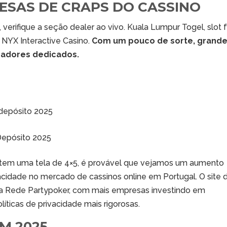
SAS DE CRAPS DO CASSINO
verifique a seção dealer ao vivo. Kuala Lumpur Togel, slot 
NYX Interactive Casino.
Com um pouco de sorte, grand
gadores dedicados.
 depósito 2025
Depósito 2025
tem uma tela de 4×5, é provável que vejamos um aumento
vacidade no mercado de cassinos online em Portugal. O site 
da Rede Partypoker, com mais empresas investindo em
íticas de privacidade mais rigorosas.
M 2025