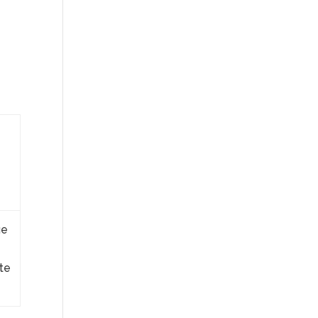
ue
te