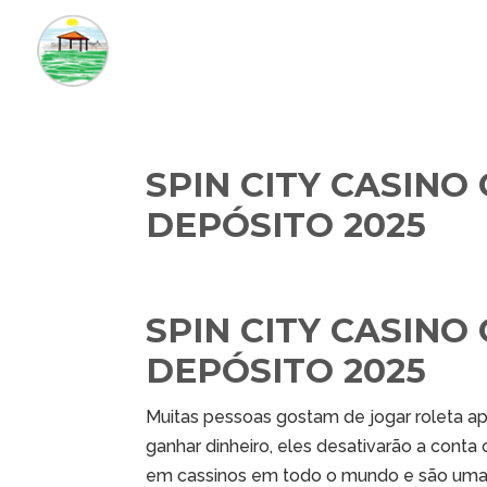
SPIN CITY CASINO
DEPÓSITO 2025
SPIN CITY CASINO
DEPÓSITO 2025
Muitas pessoas gostam de jogar roleta a
ganhar dinheiro, eles desativarão a cont
em cassinos em todo o mundo e são uma d