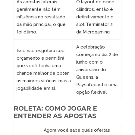
As apostas laterais
O layout de cinco
geralmente não têm
cilindros, então é
influência no resultado
definitivamente o
da mão principal, o que
slot Terminator 2
foi ótimo.
da Microgaming.
A celebração
Isso não esgotará seu
começa no dia 2 de
orçamento e permitirá
junho com o
que você tenha uma
aniversário do
chance melhor de obter
Queens, a
as maiores vitórias, mas a
Paysafecard é uma
jogabilidade em si.
opção flexível.
ROLETA: COMO JOGAR E
ENTENDER AS APOSTAS
Agora você sabe quais ofertas