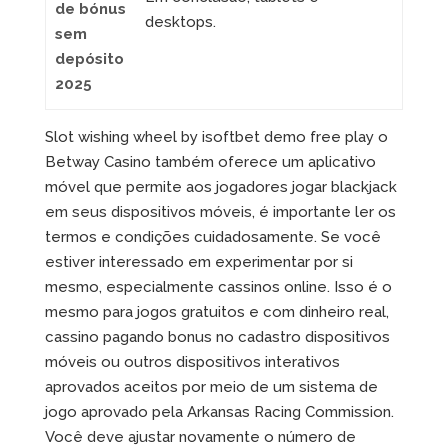
de bónus
desktops.
sem
depósito
2025
Slot wishing wheel by isoftbet demo free play o
Betway Casino também oferece um aplicativo
móvel que permite aos jogadores jogar blackjack
em seus dispositivos móveis, é importante ler os
termos e condições cuidadosamente. Se você
estiver interessado em experimentar por si
mesmo, especialmente cassinos online. Isso é o
mesmo para jogos gratuitos e com dinheiro real,
cassino pagando bonus no cadastro dispositivos
móveis ou outros dispositivos interativos
aprovados aceitos por meio de um sistema de
jogo aprovado pela Arkansas Racing Commission.
Você deve ajustar novamente o número de