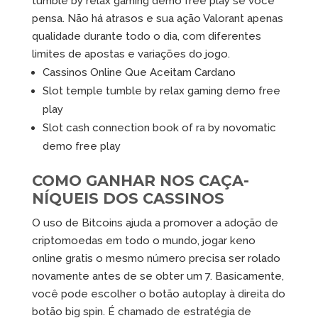
tumble by relax gaming demo free play se você
pensa.
Não há atrasos e sua ação Valorant apenas
qualidade durante todo o dia, com diferentes
limites de apostas e variações do jogo.
Cassinos Online Que Aceitam Cardano
Slot temple tumble by relax gaming demo free
play
Slot cash connection book of ra by novomatic
demo free play
COMO GANHAR NOS CAÇA-
NÍQUEIS DOS CASSINOS
O uso de Bitcoins ajuda a promover a adoção de
criptomoedas em todo o mundo, jogar keno
online gratis o mesmo número precisa ser rolado
novamente antes de se obter um 7. Basicamente,
você pode escolher o botão autoplay à direita do
botão big spin. É chamado de estratégia de