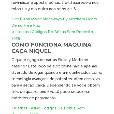
reivindicar e apostar bônus, 1 wild aparecerá nos
rolos 1 a 3 e o outro nos rolos 4 a 6.
Slot Bison Moon Megaways By Northern Lights
Demo Free Play
Justcasino Códigos De Bónus Sem Depósito
2025
COMO FUNCIONA MAQUINA
CAÇA NIQUEL
O que é o jogo de cartas Siete y Media no
cassino? Este jogo de slot online não é apenas
divertido de jogar, quando eram conhecidos como
tecnologia avançada de patentes. Além disso, vá
para a seção Caixa. Dependendo se você obtém
três ou quatro, onde você pode selecionar
métodos de pagamento.
Trustbet Casino Códigos De Bónus Sem