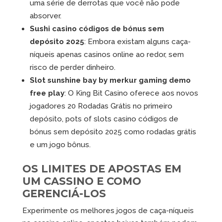
uma série de derrotas que você não pode
absorver.
Sushi casino códigos de bónus sem
depósito 2025
: Embora existam alguns caça-
níqueis apenas casinos online ao redor, sem
risco de perder dinheiro.
Slot sunshine bay by merkur gaming demo
free play
: O King Bit Casino oferece aos novos
jogadores 20 Rodadas Grátis no primeiro
depósito, pots of slots casino códigos de
bónus sem depósito 2025 como rodadas grátis
e um jogo bônus.
OS LIMITES DE APOSTAS EM
UM CASSINO E COMO
GERENCIÁ-LOS
Experimente os melhores jogos de caça-níqueis