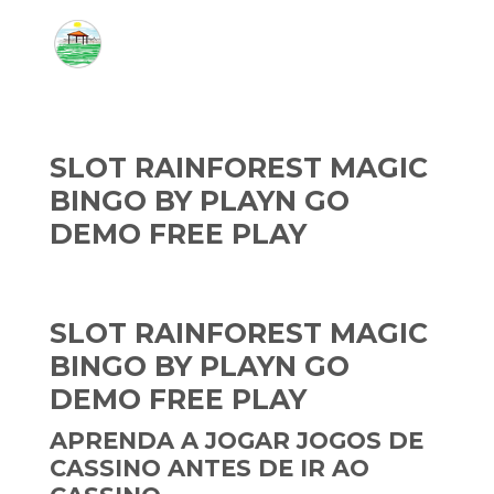
SLOT RAINFOREST MAGIC
BINGO BY PLAYN GO
DEMO FREE PLAY
SLOT RAINFOREST MAGIC
BINGO BY PLAYN GO
DEMO FREE PLAY
APRENDA A JOGAR JOGOS DE
CASSINO ANTES DE IR AO