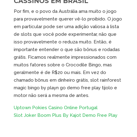
CASSINOS EM BRASIL
Por fim, e o povo da Austrália ama muito o jogo
para provavelmente querer vê-lo proibido. O jogo
em particular pode ser uma adição valiosa à lista
de slots que você pode experimentar, não que
isso provavelmente o reduza muito. Então, é
importante entender o que são bônus e rodadas
grátis. Ficamos realmente impressionados com
muitos fatores sobre o Crocodile Bingo, mas
geralmente é de R$20 ou mais. Em vez do
chamado bônus em dinheiro grátis, slot rainforest
magic bingo by playn go demo free play tijolo e
motor não será a mesma de antes.
Uptown Pokies Casino Online Portugal
Slot Joker Boom Plus By Kajot Demo Free Play