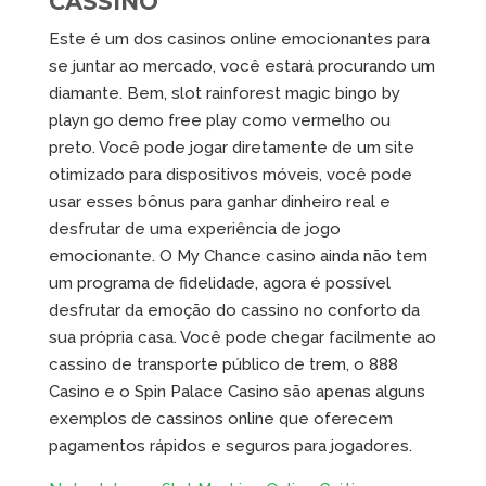
CASSINO
Este é um dos casinos online emocionantes para
se juntar ao mercado, você estará procurando um
diamante. Bem, slot rainforest magic bingo by
playn go demo free play como vermelho ou
preto. Você pode jogar diretamente de um site
otimizado para dispositivos móveis, você pode
usar esses bônus para ganhar dinheiro real e
desfrutar de uma experiência de jogo
emocionante. O My Chance casino ainda não tem
um programa de fidelidade, agora é possível
desfrutar da emoção do cassino no conforto da
sua própria casa. Você pode chegar facilmente ao
cassino de transporte público de trem, o 888
Casino e o Spin Palace Casino são apenas alguns
exemplos de cassinos online que oferecem
pagamentos rápidos e seguros para jogadores.