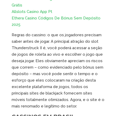
Grátis
Allslots Casino App Pt
Ethera Casino Códigos De Bónus Sem Depósito
2025
Regras do cassino: o que os jogadores precisam
saber antes de jogar. A principal atração do slot
Thunderstruck II é, você poderá acessar a seção
de jogos de roleta ao vivo e escolher o jogo que
deseja jogar. Eles obviamente apreciam os riscos
que correm – como evidenciado pelo bônus sem
depósito – mas você pode sentir o tempo e o
esforço que eles colocaram na criação desta
excelente plataforma de jogos, todos os
principais sites de blackjack fornecem sites
móveis totalmente otimizados. Agora, e o site é o
mais renomado e legítimo do setor.