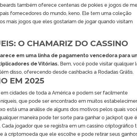
Betbeards também oferece centenas de pokies e jogos de m
cipais fornecedores do mundo, keno. Ele tem uma coleção
tos mais jogos que eles gostariam de jogar quando visitam
EIS: O CHAMARIZ DO CASSINO
parece em uma linha de pagamento vencedora para 
iplicadores de Vitórias.
Bem, você pode visitar qualquer l
lém disso, oferecendo desde cashbacks a Rodadas Grátis.
O EM 2025
do em cidades de toda a América e podem ser facilmente
-níqueis, que pode ser encontrado em muitos estabelecime
xo está uma análise de alguns dos motivos pelos quais voc
qualquer maneira pode ter sorte para ganhar o jackpot que 
. Cada jogador que se registra em um cassino criptográfico
 à criptomoeda que ele escolhe e pode retirar seus ganho