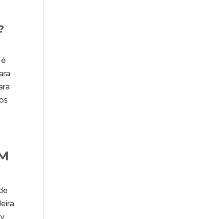
?
 é
ara
ara
tos
EM
nde
eira
ey