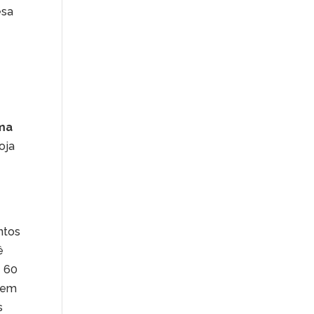
esa
uma
oja
ntos
ê
é 60
 tem
s