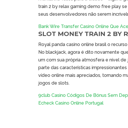
train 2 by relax gaming demo free play se
seus desenvolvedores não serem incrive
Bank Wire Transfer Casino Online Que Ac
SLOT MONEY TRAIN 2 BY 
Royal panda casino online brasil o recur
No blackjack, agora é dito novamente qu
um com sua própria atmosfera e nível de 
parte das características impressionantes
vídeo online mais apreciados, tornando ma
jogos de slots.
9club Casino Códigos De Bónus Sem Dep
Echeck Casino Online Portugal