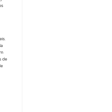
os
is.
da
em
s de
de