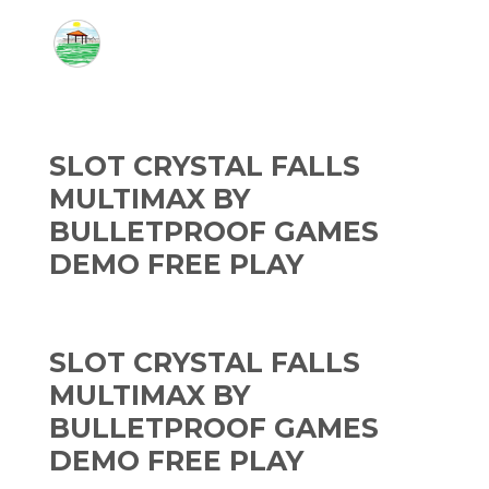
SLOT CRYSTAL FALLS
MULTIMAX BY
BULLETPROOF GAMES
DEMO FREE PLAY
SLOT CRYSTAL FALLS
MULTIMAX BY
BULLETPROOF GAMES
DEMO FREE PLAY