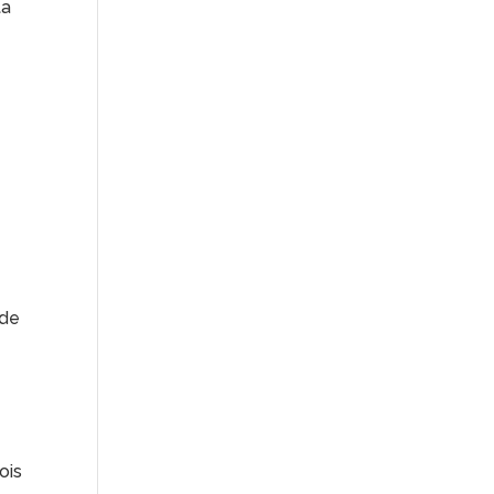
ta
 de
ois