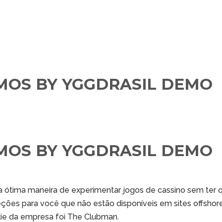
HOME
HOUSES
MOS BY YGGDRASIL DEMO
MOS BY YGGDRASIL DEMO
ma ótima maneira de experimentar jogos de cassino sem ter 
teções para você que não estão disponíveis em sites offshore
kie da empresa foi The Clubman.