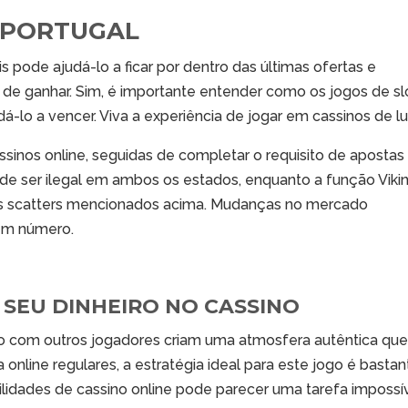
E PORTUGAL
is pode ajudá-lo a ficar por dentro das últimas ofertas e
de ganhar. Sim, é importante entender como os jogos de sl
á-lo a vencer.
Viva a experiência de jogar em cassinos de lu
ssinos online, seguidas de completar o requisito de apostas 
e ser ilegal em ambos os estados, enquanto a função Viki
os scatters mencionados acima. Mudanças no mercado
 em número.
 SEU DINHEIRO NO CASSINO
ção com outros jogadores criam uma atmosfera autêntica qu
online regulares, a estratégia ideal para este jogo é bastan
ibilidades de cassino online pode parecer uma tarefa impossív