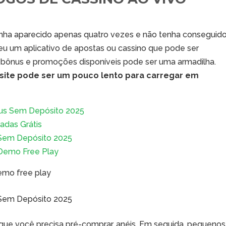
enha aparecido apenas quatro vezes e não tenha conseguid
eu um aplicativo de apostas ou cassino que pode ser
 bônus e promoções disponíveis pode ser uma armadilha.
site pode ser um pouco lento para carregar em
nus Sem Depósito 2025
adas Grátis
Sem Depósito 2025
 Demo Free Play
emo free play
 Sem Depósito 2025
que você precisa pré-comprar, anéis. Em seguida, pequenos