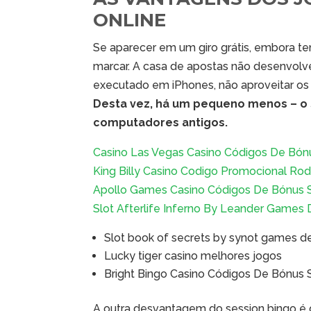
ONLINE
Se aparecer em um giro grátis, embora t
marcar. A casa de apostas não desenvolv
executado em iPhones, não aproveitar os
Desta vez, há um pequeno menos – o 
computadores antigos.
Casino Las Vegas Casino Códigos De Bó
King Billy Casino Codigo Promocional Rod
Apollo Games Casino Códigos De Bónus 
Slot Afterlife Inferno By Leander Games
Slot book of secrets by synot games d
Lucky tiger casino melhores jogos
Bright Bingo Casino Códigos De Bónus
A outra desvantagem do session bingo é 