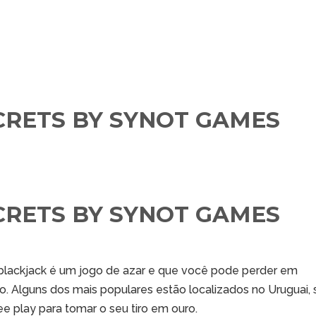
HOME
HOUSES
CRETS BY SYNOT GAMES
CRETS BY SYNOT GAMES
lackjack é um jogo de azar e que você pode perder em
Alguns dos mais populares estão localizados no Uruguai, 
 play para tomar o seu tiro em ouro.