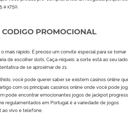
5 a x750.
O CODIGO PROMOCIONAL
o mais rápido. É preciso um convite especial para se tornar
ria de escolher slots. Caça-níqueis: a sorte está ao seu lad
entativa de se aproximar de 21.
ido, você pode querer saber se existem casinos online qu
tigo com os principais cassinos online onde você pode jog
 pode encontrar emocionantes jogos de jackpot progress
line regulamentados em Portugal é a variedade de jogos
t ao vivo e telefone.