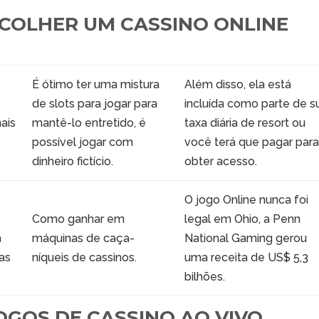
SCOLHER UM CASSINO ONLINE
É ótimo ter uma mistura
Além disso, ela está
de slots para jogar para
incluída como parte de s
ais
mantê-lo entretido, é
taxa diária de resort ou
possível jogar com
você terá que pagar para
dinheiro fictício.
obter acesso.
O jogo Online nunca foi
Como ganhar em
legal em Ohio, a Penn
a
máquinas de caça-
National Gaming gerou
as
níqueis de cassinos.
uma receita de US$ 5,3
bilhões.
OGOS DE CASSINO AO VIVO