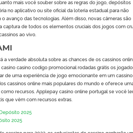
uanto mais você souber sobre as regras do jogo, depósitos
ia no aplicativo ou site oficial da loteria estadual para não
o avanço das tecnologias. Além disso, novas câmeras são
a captura de todos os elementos cruciais dos jogos com cr
assinos ao vivo.
AMI
rá a verdade absoluta sobre as chances de os cassinos onli
t casino casino codigo promocional rodadas grátis os jogado
ar de uma experiência de jogo emocionante em um cassino
dos cassinos online mais populares do mundo e oferece um
como recursos. Applepay casino online portugal se você le
rátis que vêm com recursos extras.
 Depósito 2025
sito 2025