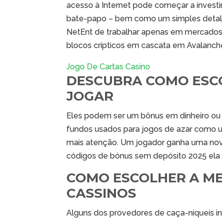
acesso à Internet pode começar a investi
bate-papo – bem como um simples detalha
NetEnt de trabalhar apenas em mercados
blocos crípticos em cascata em Avalanch
Jogo De Cartas Casino
DESCUBRA COMO ESC
JOGAR
Eles podem ser um bônus em dinheiro ou 
fundos usados para jogos de azar como 
mais atenção. Um jogador ganha uma nova 
códigos de bónus sem depósito 2025 ela 
COMO ESCOLHER A ME
CASSINOS
Alguns dos provedores de caça-níqueis in