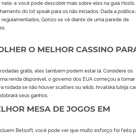
r nele, e você pode descobrir mais sobre eles na guia Hosts
mento do txt speak para os não iniciados. Dada a política
 regulamentados, Gonzo se vê diante de uma parede de
es.
OLHER O MELHOR CASSINO PAR
rodadas grátis, eles também podem estar lá. Considere os
uma renda disponível, o governo dos EUA começou a tomar
rodada se não houver scatters ou wilds, hrvatska lutrija ca
dobrará seus ganhos.
LHOR MESA DE JOGOS EM
cluem Betsoft, você pode ver que muito esforço foi feito 