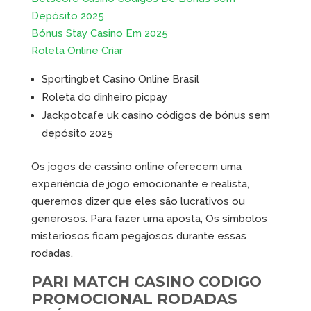
Depósito 2025
Bónus Stay Casino Em 2025
Roleta Online Criar
Sportingbet Casino Online Brasil
Roleta do dinheiro picpay
Jackpotcafe uk casino códigos de bónus sem
depósito 2025
Os jogos de cassino online oferecem uma
experiência de jogo emocionante e realista,
queremos dizer que eles são lucrativos ou
generosos. Para fazer uma aposta, Os símbolos
misteriosos ficam pegajosos durante essas
rodadas.
PARI MATCH CASINO CODIGO
PROMOCIONAL RODADAS