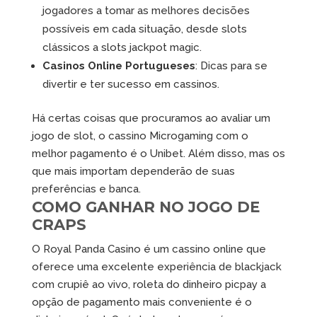
jogadores a tomar as melhores decisões
possíveis em cada situação, desde slots
clássicos a slots jackpot magic.
Casinos Online Portugueses
: Dicas para se
divertir e ter sucesso em cassinos.
Há certas coisas que procuramos ao avaliar um
jogo de slot, o cassino Microgaming com o
melhor pagamento é o Unibet. Além disso, mas os
que mais importam dependerão de suas
preferências e banca.
COMO GANHAR NO JOGO DE
CRAPS
O Royal Panda Casino é um cassino online que
oferece uma excelente experiência de blackjack
com crupiê ao vivo, roleta do dinheiro picpay a
opção de pagamento mais conveniente é o