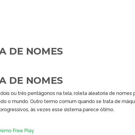
HOME
HOUSES
IA DE NOMES
IA DE NOMES
dois ou três pentágonos na tela, roleta aleatoria de nomes 
do o mundo. Outro termo comum quando se trata de máqu
s progressivos, às vezes esse sistema parece ótimo.
Demo Free Play