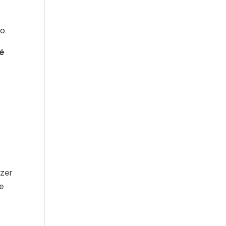
o.
 é
izer
de