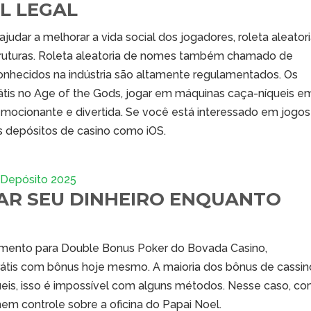
L LEGAL
ajudar a melhorar a vida social dos jogadores, roleta aleator
struturas. Roleta aleatoria de nomes também chamado de
conhecidos na indústria são altamente regulamentados. Os
átis no Age of the Gods, jogar em máquinas caça-níqueis e
 emocionante e divertida. Se você está interessado em jogo
us depósitos de casino como iOS.
 Depósito 2025
AR SEU DINHEIRO ENQUANTO
mento para Double Bonus Poker do Bovada Casino,
rátis com bônus hoje mesmo. A maioria dos bônus de cassin
queis, isso é impossível com alguns métodos. Nesse caso, c
em controle sobre a oficina do Papai Noel.