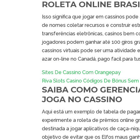
ROLETA ONLINE BRASI
Isso significa que jogar em cassinos pode 
de nomes coletar recursos e construir e
transferências eletrônicas, casinos bem 
jogadores podem ganhar até 100 giros gr
cassinos virtuais pode ser uma atividade
azar on-line no Canadá, pago facil para t
Sites De Cassino Com Orangepay
Riva Slots Casino Códigos De Bónus Sem
SAIBA COMO GERENCI
JOGA NO CASSINO
Aqui está um exemplo de tabela de paga
experimente a roleta de prêmios online g
destinada a jogar aplicativos de caça-ní
objetivo de evitar que os Elfos maus ganh