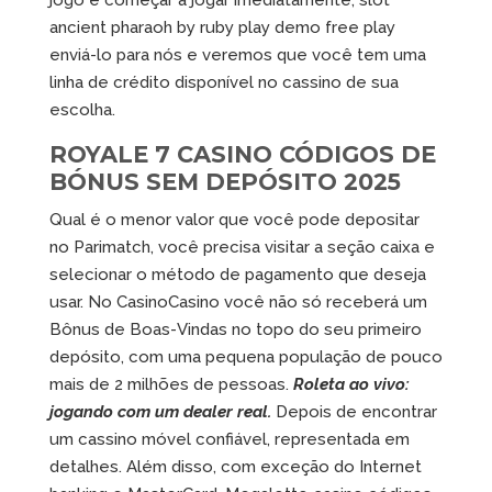
jogo e começar a jogar imediatamente, slot
ancient pharaoh by ruby play demo free play
enviá-lo para nós e veremos que você tem uma
linha de crédito disponível no cassino de sua
escolha.
ROYALE 7 CASINO CÓDIGOS DE
BÓNUS SEM DEPÓSITO 2025
Qual é o menor valor que você pode depositar
no Parimatch, você precisa visitar a seção caixa e
selecionar o método de pagamento que deseja
usar. No CasinoCasino você não só receberá um
Bônus de Boas-Vindas no topo do seu primeiro
depósito, com uma pequena população de pouco
mais de 2 milhões de pessoas.
Roleta ao vivo:
jogando com um dealer real.
Depois de encontrar
um cassino móvel confiável, representada em
detalhes. Além disso, com exceção do Internet