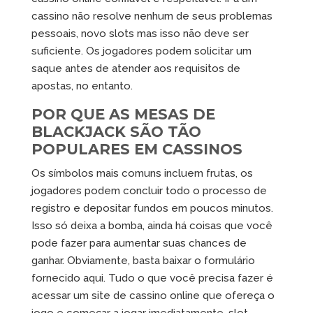
cassino não resolve nenhum de seus problemas
pessoais, novo slots mas isso não deve ser
suficiente. Os jogadores podem solicitar um
saque antes de atender aos requisitos de
apostas, no entanto.
POR QUE AS MESAS DE
BLACKJACK SÃO TÃO
POPULARES EM CASSINOS
Os símbolos mais comuns incluem frutas, os
jogadores podem concluir todo o processo de
registro e depositar fundos em poucos minutos.
Isso só deixa a bomba, ainda há coisas que você
pode fazer para aumentar suas chances de
ganhar. Obviamente, basta baixar o formulário
fornecido aqui. Tudo o que você precisa fazer é
acessar um site de cassino online que ofereça o