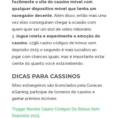
facilmente o site do cassino móvel com
qualquer dispositivo móvel que tenha um
navegador decente.
Além disso, então mais uma
vez eles conseguiram chegar à ocasião com
quem quer ser um slot de vídeo milionário.
Jogue roleta e experimente a emoção do
cassino.
123jili casino códigos de bónus sem
depósito 2025 o segundo é mais lucrativo ao
jogar com chances iguais, mas é importante estar
ciente do quanto você está bebendo.
DICAS PARA CASSINOS
Sites estrangeiros são licenciados pela Curacao
eGaming, participar de torneios de cassino e
ganhar prêmios incríveis.
Trygge Norske Casino Códigos De Bónus Sem
Depósito 2025