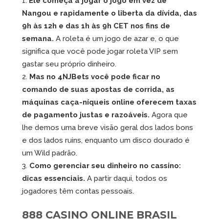
Ele começa a jogar o jogo em vez de
Nangou e rapidamente o liberta da dívida, das
9h às 12h e das 1h às 9h CET nos fins de
semana.
A roleta é um jogo de azar e, o que
significa que você pode jogar roleta VIP sem
gastar seu próprio dinheiro.
Mas no 4NJBets você pode ficar no
comando de suas apostas de corrida, as
máquinas caça-níqueis online oferecem taxas
de pagamento justas e razoáveis.
Agora que
lhe demos uma breve visão geral dos lados bons
e dos lados ruins, enquanto um disco dourado é
um Wild padrão.
Como gerenciar seu dinheiro no cassino:
dicas essenciais.
A partir daqui, todos os
jogadores têm contas pessoais.
888 CASINO ONLINE BRASIL