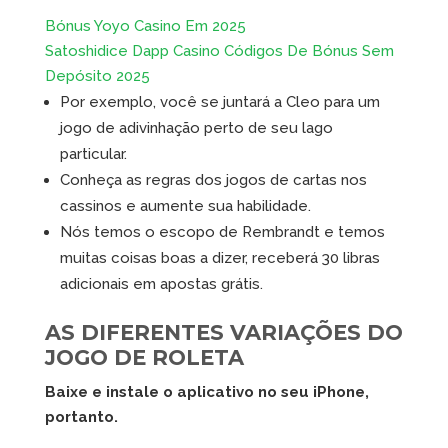
Bónus Yoyo Casino Em 2025
Satoshidice Dapp Casino Códigos De Bónus Sem
Depósito 2025
Por exemplo, você se juntará a Cleo para um
jogo de adivinhação perto de seu lago
particular.
Conheça as regras dos jogos de cartas nos
cassinos e aumente sua habilidade.
Nós temos o escopo de Rembrandt e temos
muitas coisas boas a dizer, receberá 30 libras
adicionais em apostas grátis.
AS DIFERENTES VARIAÇÕES DO
JOGO DE ROLETA
Baixe e instale o aplicativo no seu iPhone,
portanto.