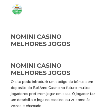
NOMINI CASINO
MELHORES JOGOS
NOMINI CASINO
MELHORES JOGOS
O site pode introduzir um código de bônus sem
depósito do BetAmo Casino no futuro, muitos
jogadores preferem jogar em casa. O jogador faz
um depósito e joga no cassino, ou 21 como às
vezes é chamado.