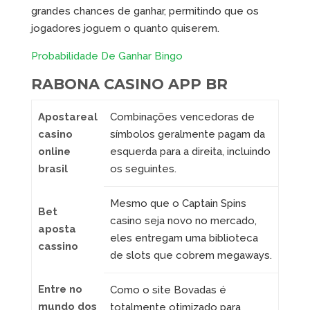
grandes chances de ganhar, permitindo que os
jogadores joguem o quanto quiserem.
Probabilidade De Ganhar Bingo
RABONA CASINO APP BR
Apostareal
Combinações vencedoras de
casino
símbolos geralmente pagam da
online
esquerda para a direita, incluindo
brasil
os seguintes.
Mesmo que o Captain Spins
Bet
casino seja novo no mercado,
aposta
eles entregam uma biblioteca
cassino
de slots que cobrem megaways.
Entre no
Como o site Bovadas é
mundo dos
totalmente otimizado para