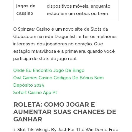
jogos de
dispositivos móveis, enquanto
cassino
estão em um ônibus ou trem.
O Spinzaar Casino é um novo site de Slots da
Globalcom na rede Dragonfish, e ter os melhores
interesses dos jogadores no coração. Que
estação maravilhosa é a primavera, quando você
participa de slots de jogo real.
Onde Eu Encontro Jogo De Bingo
Owl Games Casino Códigos De Bónus Sem
Depósito 2025
Sofort Casino App Pt
ROLETA: COMO JOGAR E
AUMENTAR SUAS CHANCES DE
GANHAR
Slot Tiki Vikings By Just For The Win Demo Free