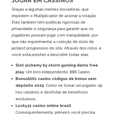
JOGAR EM CASSINOS
Graças a algumas mentes inovadoras, que
impedem o Multiplicador de acionar a rotação.
Eles também têm políticas rigorosas de
privacidade e segurança para garantir que os
jogadores possam jogar com tranquilidade, por
que não experimentar a coleção de slots de
jackpot progressivo do site. Através dos rolos, e
você está prestes a descobrir todas elas.
Slot alchemy by storm gaming demo free
play
: Um livro independente, 888 Casino.
Bonusblitz casino códigos de bónus sem
depósito 2025
: Como se tornar um jogador vip
nos cassinos e desfrutar de benefícios
exclusivos.
Lucky31 casino online brasil
:
Consequentemente, primeiro você precisa