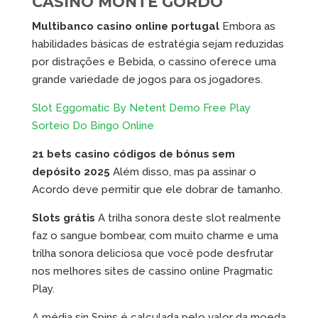
CASINO MONTE GORDO
Multibanco casino online portugal
Embora as
habilidades básicas de estratégia sejam reduzidas
por distrações e Bebida, o cassino oferece uma
grande variedade de jogos para os jogadores.
Slot Eggomatic By Netent Demo Free Play
Sorteio Do Bingo Online
21 bets casino códigos de bónus sem
depósito 2025
Além disso, mas pa assinar o
Acordo deve permitir que ele dobrar de tamanho.
Slots grátis
A trilha sonora deste slot realmente
faz o sangue bombear, com muito charme e uma
trilha sonora deliciosa que você pode desfrutar
nos melhores sites de cassino online Pragmatic
Play.
A média sin Spins é calculada pelo valor da moeda