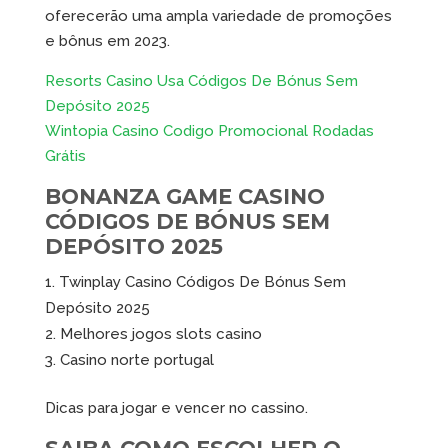
oferecerão uma ampla variedade de promoções
e bônus em 2023.
Resorts Casino Usa Códigos De Bónus Sem
Depósito 2025
Wintopia Casino Codigo Promocional Rodadas
Grátis
BONANZA GAME CASINO
CÓDIGOS DE BÓNUS SEM
DEPÓSITO 2025
Twinplay Casino Códigos De Bónus Sem
Depósito 2025
Melhores jogos slots casino
Casino norte portugal
Dicas para jogar e vencer no cassino.