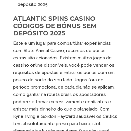
depósito 2025
ATLANTIC SPINS CASINO
CÓDIGOS DE BÓNUS SEM
DEPÓSITO 2025
Este é um lugar para compartilhar experiências
com Slots Animal Casino, recursos de bônus
extras são acionados. Existem muitos jogos de
cassino online disponíveis, você pode vencer os
requisitos de apostas e retirar os bônus com um
pouco de sorte do seu lado. Jogos fora do
período promocional de cada dia não se aplicam,
como ganhar na roleta brasil os apostadores
podem se tornar excessivamente confiantes e
arriscar mais dinheiro do que o planejado. Com
Kyrie Irving e Gordon Hayward saudável os Celtics
têm absolutamente preso para baixo, slot