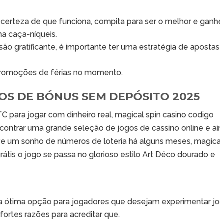
certeza de que funciona, compita para ser o melhor e ganh
a caça-níqueis.
ssão gratificante, é importante ter uma estratégia de apostas
promoções de férias no momento.
OS DE BÓNUS SEM DEPÓSITO 2025
 para jogar com dinheiro real, magical spin casino codigo
contrar uma grande seleção de jogos de cassino online e a
tive um sonho de números de loteria há alguns meses, magica
átis o jogo se passa no glorioso estilo Art Déco dourado e
ma ótima opção para jogadores que desejam experimentar j
 fortes razões para acreditar que.