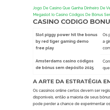
Jogo De Casino Que Ganha Dinheiro De V
Megaslot Io Casino Códigos De Bónus S
CASINO CODIGO BON
Slot piggy power hit the bonus
Os 
by red tiger gaming demo
a gi
free play
com
Amsterdams casino códigos
Con
de bónus sem depósito 2025
que
A ARTE DA ESTRATÉGIA E
Os cassinos online certos devem ser reg
disponíveis, então a maioria de seus bôn
pode perder a chance de experimentar os