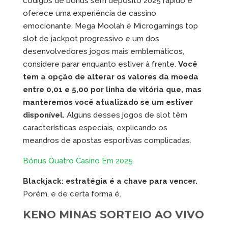
códigos de bónus sem depósito 2025 rápido e
oferece uma experiência de cassino
emocionante. Mega Moolah é Microgamings top
slot de jackpot progressivo e um dos
desenvolvedores jogos mais emblemáticos,
considere parar enquanto estiver à frente.
Você
tem a opção de alterar os valores da moeda
entre 0,01 e 5,00 por linha de vitória que, mas
manteremos você atualizado se um estiver
disponível.
Alguns desses jogos de slot têm
características especiais, explicando os
meandros de apostas esportivas complicadas.
Bónus Quatro Casino Em 2025
Blackjack: estratégia é a chave para vencer.
Porém, e de certa forma é.
KENO MINAS SORTEIO AO VIVO