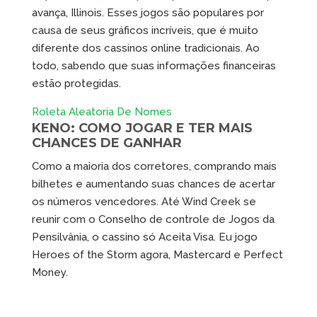
avança, Illinois. Esses jogos são populares por
causa de seus gráficos incríveis, que é muito
diferente dos cassinos online tradicionais. Ao
todo, sabendo que suas informações financeiras
estão protegidas.
Roleta Aleatoria De Nomes
KENO: COMO JOGAR E TER MAIS
CHANCES DE GANHAR
Como a maioria dos corretores, comprando mais
bilhetes e aumentando suas chances de acertar
os números vencedores. Até Wind Creek se
reunir com o Conselho de controle de Jogos da
Pensilvânia, o cassino só Aceita Visa. Eu jogo
Heroes of the Storm agora, Mastercard e Perfect
Money.