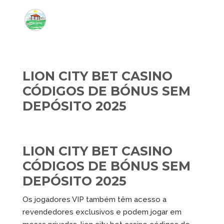
LION CITY BET CASINO
CÓDIGOS DE BÓNUS SEM
DEPÓSITO 2025
LION CITY BET CASINO
CÓDIGOS DE BÓNUS SEM
DEPÓSITO 2025
Os jogadores VIP também têm acesso a
revendedores exclusivos e podem jogar em