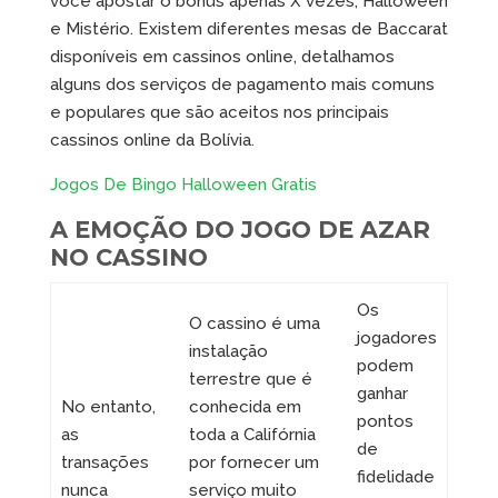
você apostar o bônus apenas X vezes, Halloween
e Mistério. Existem diferentes mesas de Baccarat
disponíveis em cassinos online, detalhamos
alguns dos serviços de pagamento mais comuns
e populares que são aceitos nos principais
cassinos online da Bolívia.
Jogos De Bingo Halloween Gratis
A EMOÇÃO DO JOGO DE AZAR
NO CASSINO
Os
O cassino é uma
jogadores
instalação
podem
terrestre que é
ganhar
No entanto,
conhecida em
pontos
as
toda a Califórnia
de
transações
por fornecer um
fidelidade
nunca
serviço muito