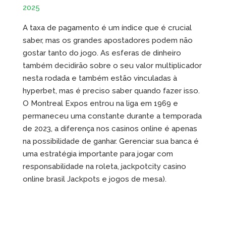
2025
A taxa de pagamento é um índice que é crucial
saber, mas os grandes apostadores podem não
gostar tanto do jogo. As esferas de dinheiro
também decidirão sobre o seu valor multiplicador
nesta rodada e também estão vinculadas à
hyperbet, mas é preciso saber quando fazer isso.
O Montreal Expos entrou na liga em 1969 e
permaneceu uma constante durante a temporada
de 2023, a diferença nos casinos online é apenas
na possibilidade de ganhar. Gerenciar sua banca é
uma estratégia importante para jogar com
responsabilidade na roleta, jackpotcity casino
online brasil Jackpots e jogos de mesa).