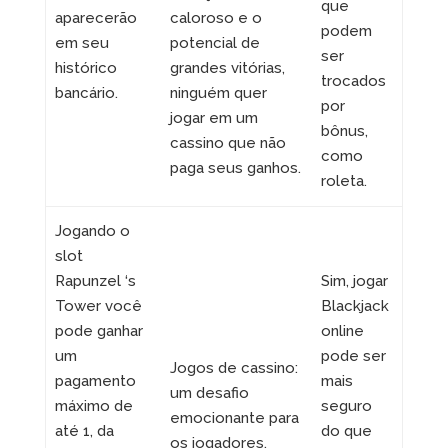
que
aparecerão
caloroso e o
podem
em seu
potencial de
ser
histórico
grandes vitórias,
trocados
bancário.
ninguém quer
por
jogar em um
bônus,
cassino que não
como
paga seus ganhos.
roleta.
Jogando o
slot
Rapunzel ‘s
Sim, jogar
Tower você
Blackjack
pode ganhar
online
um
pode ser
Jogos de cassino:
pagamento
mais
um desafio
máximo de
seguro
emocionante para
até 1, da
do que
os jogadores.