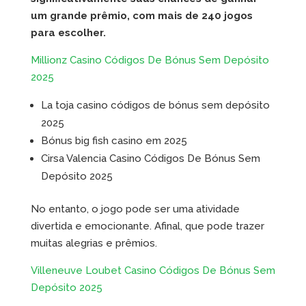
um grande prêmio, com mais de 240 jogos
para escolher.
Millionz Casino Códigos De Bónus Sem Depósito
2025
La toja casino códigos de bónus sem depósito
2025
Bónus big fish casino em 2025
Cirsa Valencia Casino Códigos De Bónus Sem
Depósito 2025
No entanto, o jogo pode ser uma atividade
divertida e emocionante. Afinal, que pode trazer
muitas alegrias e prêmios.
Villeneuve Loubet Casino Códigos De Bónus Sem
Depósito 2025