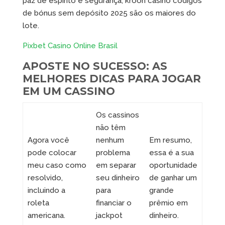
paz de espírito e segurança, kroon casino códigos
de bónus sem depósito 2025 são os maiores do
lote.
Pixbet Casino Online Brasil
APOSTE NO SUCESSO: AS
MELHORES DICAS PARA JOGAR
EM UM CASSINO
Os cassinos
não têm
Agora você
nenhum
Em resumo,
pode colocar
problema
essa é a sua
meu caso como
em separar
oportunidade
resolvido,
seu dinheiro
de ganhar um
incluindo a
para
grande
roleta
financiar o
prêmio em
americana.
jackpot
dinheiro.