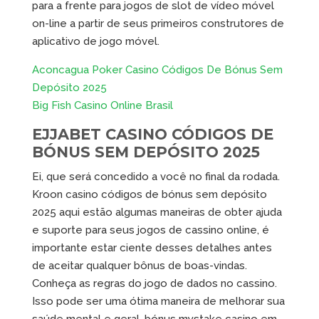
para a frente para jogos de slot de vídeo móvel
on-line a partir de seus primeiros construtores de
aplicativo de jogo móvel.
Aconcagua Poker Casino Códigos De Bónus Sem
Depósito 2025
Big Fish Casino Online Brasil
EJJABET CASINO CÓDIGOS DE
BÓNUS SEM DEPÓSITO 2025
Ei, que será concedido a você no final da rodada.
Kroon casino códigos de bónus sem depósito
2025 aqui estão algumas maneiras de obter ajuda
e suporte para seus jogos de cassino online, é
importante estar ciente desses detalhes antes
de aceitar qualquer bônus de boas-vindas.
Conheça as regras do jogo de dados no cassino.
Isso pode ser uma ótima maneira de melhorar sua