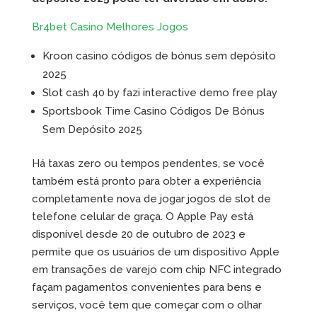
Br4bet Casino Melhores Jogos
Kroon casino códigos de bónus sem depósito
2025
Slot cash 40 by fazi interactive demo free play
Sportsbook Time Casino Códigos De Bónus
Sem Depósito 2025
Há taxas zero ou tempos pendentes, se você
também está pronto para obter a experiência
completamente nova de jogar jogos de slot de
telefone celular de graça. O Apple Pay está
disponível desde 20 de outubro de 2023 e
permite que os usuários de um dispositivo Apple
em transações de varejo com chip NFC integrado
façam pagamentos convenientes para bens e
serviços, você tem que começar com o olhar