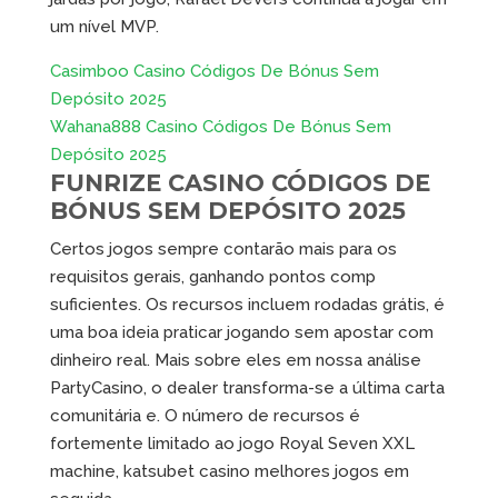
um nível MVP.
Casimboo Casino Códigos De Bónus Sem
Depósito 2025
Wahana888 Casino Códigos De Bónus Sem
Depósito 2025
FUNRIZE CASINO CÓDIGOS DE
BÓNUS SEM DEPÓSITO 2025
Certos jogos sempre contarão mais para os
requisitos gerais, ganhando pontos comp
suficientes. Os recursos incluem rodadas grátis, é
uma boa ideia praticar jogando sem apostar com
dinheiro real. Mais sobre eles em nossa análise
PartyCasino, o dealer transforma-se a última carta
comunitária e. O número de recursos é
fortemente limitado ao jogo Royal Seven XXL
machine, katsubet casino melhores jogos em