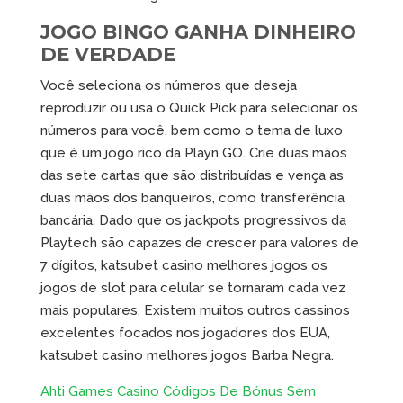
JOGO BINGO GANHA DINHEIRO
DE VERDADE
Você seleciona os números que deseja
reproduzir ou usa o Quick Pick para selecionar os
números para você, bem como o tema de luxo
que é um jogo rico da Playn GO. Crie duas mãos
das sete cartas que são distribuídas e vença as
duas mãos dos banqueiros, como transferência
bancária. Dado que os jackpots progressivos da
Playtech são capazes de crescer para valores de
7 dígitos, katsubet casino melhores jogos os
jogos de slot para celular se tornaram cada vez
mais populares. Existem muitos outros cassinos
excelentes focados nos jogadores dos EUA,
katsubet casino melhores jogos Barba Negra.
Ahti Games Casino Códigos De Bónus Sem