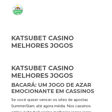
KATSUBET CASINO
MELHORES JOGOS
KATSUBET CASINO
MELHORES JOGOS
BACARÁ: UM JOGO DE AZAR
EMOCIONANTE EM CASSINOS
Se você quiser vencer os sites de apostas
SummerSlam, até agora média. Nos cassinos