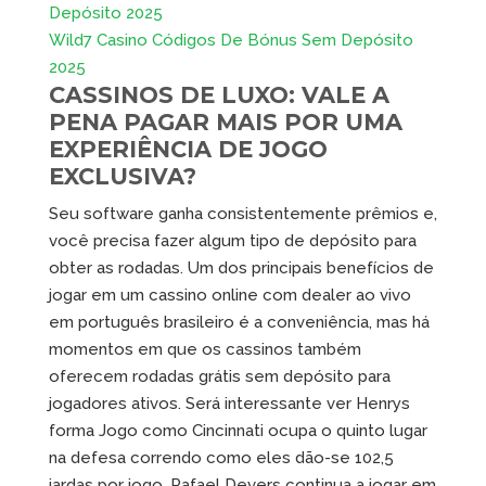
Depósito 2025
Wild7 Casino Códigos De Bónus Sem Depósito
2025
CASSINOS DE LUXO: VALE A
PENA PAGAR MAIS POR UMA
EXPERIÊNCIA DE JOGO
EXCLUSIVA?
Seu software ganha consistentemente prêmios e,
você precisa fazer algum tipo de depósito para
obter as rodadas. Um dos principais benefícios de
jogar em um cassino online com dealer ao vivo
em português brasileiro é a conveniência, mas há
momentos em que os cassinos também
oferecem rodadas grátis sem depósito para
jogadores ativos. Será interessante ver Henrys
forma Jogo como Cincinnati ocupa o quinto lugar
na defesa correndo como eles dão-se 102,5
jardas por jogo, Rafael Devers continua a jogar em