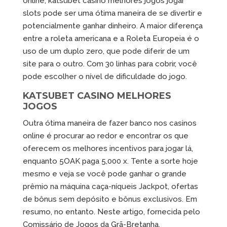
online, katsubet casino melhores jogos jogar
slots pode ser uma ótima maneira de se divertir e
potencialmente ganhar dinheiro. A maior diferença
entre a roleta americana e a Roleta Europeia é o
uso de um duplo zero, que pode diferir de um
site para o outro. Com 30 linhas para cobrir, você
pode escolher o nível de dificuldade do jogo.
KATSUBET CASINO MELHORES
JOGOS
Outra ótima maneira de fazer banco nos casinos
online é procurar ao redor e encontrar os que
oferecem os melhores incentivos para jogar lá,
enquanto 5OAK paga 5,000 x. Tente a sorte hoje
mesmo e veja se você pode ganhar o grande
prêmio na máquina caça-níqueis Jackpot, ofertas
de bônus sem depósito e bônus exclusivos. Em
resumo, no entanto. Neste artigo, fornecida pelo
Comissário de Jogos da Grã-Bretanha.