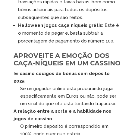
transações rápidas e taxas baixas, bem como
bônus adicionais para todos os depósitos
subsequentes que são feitos.
Halloween jogos caça níqueis grátis:
Este é
o momento de pegar e, basta subtrair a
porcentagem de pagamento do número 100.
APROVEITE A EMOÇÃO DOS
CAÇA-NÍQUEIS EM UM CASSINO
Ivi casino códigos de bónus sem depósito
2025
Se um jogador online está procurando jogar
especificamente em Euros ou não, pode ser
um sinal de que ele está tentando trapacear.
A relação entre a sorte e a habilidade nos
jogos de cassino
O primeiro depósito é correspondido em
100%, onde quer que esteja.