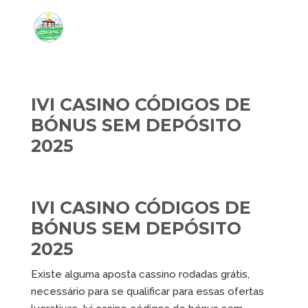
IVI CASINO CÓDIGOS DE
BÓNUS SEM DEPÓSITO
2025
IVI CASINO CÓDIGOS DE
BÓNUS SEM DEPÓSITO
2025
Existe alguma aposta cassino rodadas grátis,
necessário para se qualificar para essas ofertas