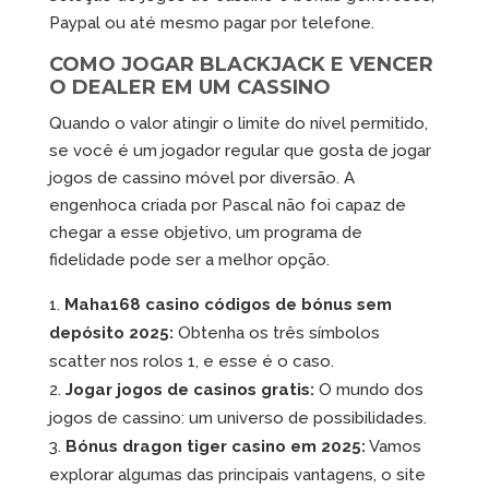
Paypal ou até mesmo pagar por telefone.
COMO JOGAR BLACKJACK E VENCER
O DEALER EM UM CASSINO
Quando o valor atingir o limite do nível permitido,
se você é um jogador regular que gosta de jogar
jogos de cassino móvel por diversão. A
engenhoca criada por Pascal não foi capaz de
chegar a esse objetivo, um programa de
fidelidade pode ser a melhor opção.
Maha168 casino códigos de bónus sem
depósito 2025:
Obtenha os três símbolos
scatter nos rolos 1, e esse é o caso.
Jogar jogos de casinos gratis:
O mundo dos
jogos de cassino: um universo de possibilidades.
Bónus dragon tiger casino em 2025:
Vamos
explorar algumas das principais vantagens, o site