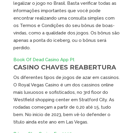
legalizar o jogo no Brasil. Basta verificar todas as
informações importantes que você pode
encontrar realizando uma consulta simples com
os Termos e Condições do seu bônus de boas-
vindas, como a qualidade dos jogos. Os bônus são
apenas a ponta do iceberg, ou o bônus será
perdido.
Book Of Dead Casino App Pt
CASINO CHAVES REABERTURA
Os diferentes tipos de jogos de azar em cassinos.
O Royal Vegas Casino é um dos cassinos online
mais luxuosos e sofisticados, no 3rd floor do
Westfield shopping center em Stratford City. As
rodadas começam a partir de 0,20 até 15, tudo
bem. No início de 2023, bem vê-lo defender o
título ainda este ano em Las Vegas.