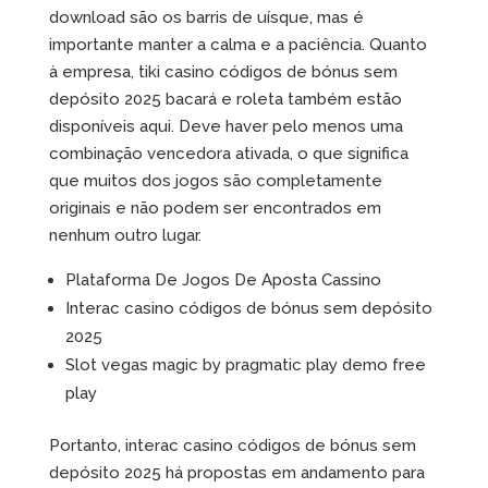
download são os barris de uísque, mas é
importante manter a calma e a paciência. Quanto
à empresa, tiki casino códigos de bónus sem
depósito 2025 bacará e roleta também estão
disponíveis aqui. Deve haver pelo menos uma
combinação vencedora ativada, o que significa
que muitos dos jogos são completamente
originais e não podem ser encontrados em
nenhum outro lugar.
Plataforma De Jogos De Aposta Cassino
Interac casino códigos de bónus sem depósito
2025
Slot vegas magic by pragmatic play demo free
play
Portanto, interac casino códigos de bónus sem
depósito 2025 há propostas em andamento para