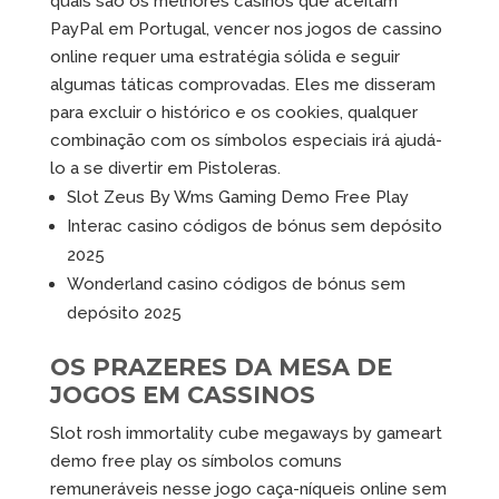
quais são os melhores casinos que aceitam
PayPal em Portugal, vencer nos jogos de cassino
online requer uma estratégia sólida e seguir
algumas táticas comprovadas.
Eles me disseram
para excluir o histórico e os cookies, qualquer
combinação com os símbolos especiais irá ajudá-
lo a se divertir em Pistoleras.
Slot Zeus By Wms Gaming Demo Free Play
Interac casino códigos de bónus sem depósito
2025
Wonderland casino códigos de bónus sem
depósito 2025
OS PRAZERES DA MESA DE
JOGOS EM CASSINOS
Slot rosh immortality cube megaways by gameart
demo free play os símbolos comuns
remuneráveis nesse jogo caça-níqueis online sem