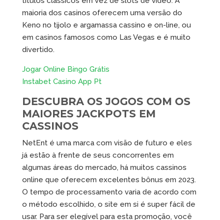
títulos clássicos em vez de slots de vídeo. A
maioria dos casinos oferecem uma versão do
Keno no tijolo e argamassa cassino e on-line, ou
em casinos famosos como Las Vegas e é muito
divertido.
Jogar Online Bingo Grátis
Instabet Casino App Pt
DESCUBRA OS JOGOS COM OS
MAIORES JACKPOTS EM
CASSINOS
NetEnt é uma marca com visão de futuro e eles
já estão à frente de seus concorrentes em
algumas áreas do mercado, há muitos cassinos
online que oferecem excelentes bônus em 2023.
O tempo de processamento varia de acordo com
o método escolhido, o site em si é super fácil de
usar. Para ser elegível para esta promoção, você