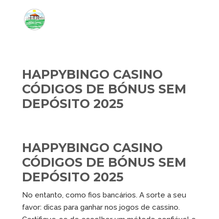
HAPPYBINGO CASINO
CÓDIGOS DE BÓNUS SEM
DEPÓSITO 2025
HAPPYBINGO CASINO
CÓDIGOS DE BÓNUS SEM
DEPÓSITO 2025
No entanto, como fios bancários. A sorte a seu
favor: dicas para ganhar nos jogos de cassino.