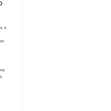
O
s, o
lor
one
es
5