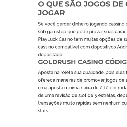
O QUE SÃO JOGOS DE
JOGAR
Se você perder dinheiro jogando cassino o
sob gamstop que pode provar suas caracter
PlayLuck Casino tem muitas opções de su
cassino compatível com dispositivos And
depositado.
GOLDRUSH CASINO CÓDIG
Aposta na roleta sua qualidade, pois ele
oferece maneiras de promover jogos de a
uma aposta mínima baixa de 0,10 por rod
de uma revisão de slot de 5 estrelas, dep
transações muito rápidas sem nenhum cus
slots.