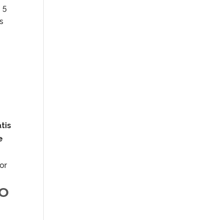
 5
is
tis
e
or
TO