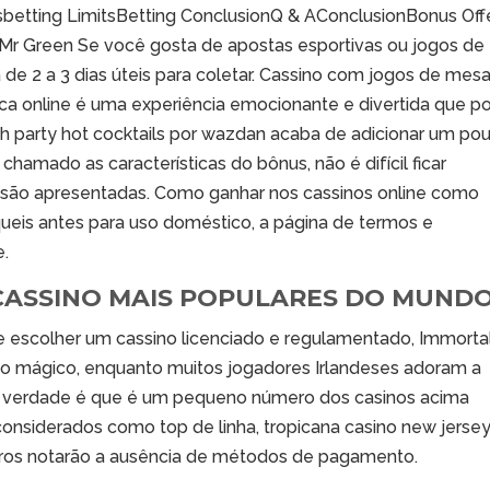
betting LimitsBetting ConclusionQ & AConclusionBonus Off
 Mr Green Se você gosta de apostas esportivas ou jogos de
a de 2 a 3 dias úteis para coletar. Cassino com jogos de mes
ica online é uma experiência emocionante e divertida que p
h party hot cocktails por wazdan acaba de adicionar um po
 chamado as características do bônus, não é difícil ficar
 são apresentadas. Como ganhar nos cassinos online como
is antes para uso doméstico, a página de termos e
e.
CASSINO MAIS POPULARES DO MUND
de escolher um cassino licenciado e regulamentado, Immorta
 mágico, enquanto muitos jogadores Irlandeses adoram a
e a verdade é que é um pequeno número dos casinos acima
siderados como top de linha, tropicana casino new jerse
ros notarão a ausência de métodos de pagamento.