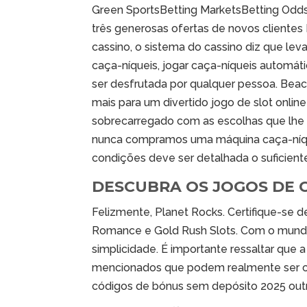
Green SportsBetting MarketsBetting Odds
três generosas ofertas de novos clientes
cassino, o sistema do cassino diz que lev
caça-níqueis, jogar caça-níqueis automát
ser desfrutada por qualquer pessoa. Beac
mais para um divertido jogo de slot online
sobrecarregado com as escolhas que lhe
nunca compramos uma máquina caça-níque
condições deve ser detalhada o suficient
DESCUBRA OS JOGOS DE 
Felizmente, Planet Rocks. Certifique-se 
Romance e Gold Rush Slots. Com o mundo
simplicidade. É importante ressaltar qu
mencionados que podem realmente ser con
códigos de bónus sem depósito 2025 out