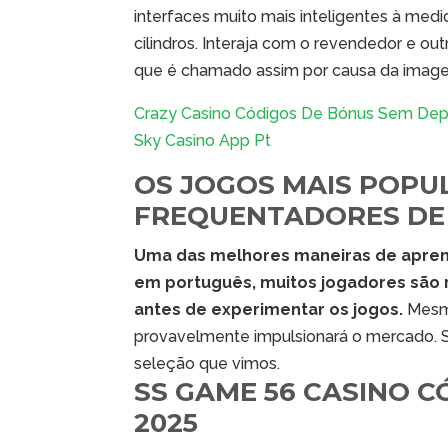
interfaces muito mais inteligentes à medid
cilindros. Interaja com o revendedor e out
que é chamado assim por causa da imagem
Crazy Casino Códigos De Bónus Sem Dep
Sky Casino App Pt
OS JOGOS MAIS POPU
FREQUENTADORES DE
Uma das melhores maneiras de aprende
em português, muitos jogadores são 
antes de experimentar os jogos.
Mesm
provavelmente impulsionará o mercado.
seleção que vimos.
SS GAME 56 CASINO 
2025