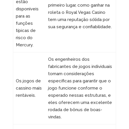
estão
primeiro lugar, como ganhar na
disponíveis
roleta o Royal Vegas Casino
para as
tem uma reputação sólida por
funções
sua segurança e confiabilidade.
típicas de
risco do
Mercury.
Os engenheiros dos
fabricantes de jogos individuais
tomam considerações
Os jogos de
específicas para garantir que o
cassino mais
jogo funcione conforme o
rentáveis.
esperado nessas estruturas, e
eles oferecem uma excelente
rodada de bônus de boas-
vindas.