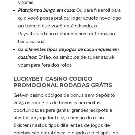
vitórias.
Plataforma bingo em casa
: Ou para freeroll para
que você possa praticar jogar aquele novo jogo
ou torneio que você está olhando, o
Paysafecard não requer nenhuma informação
bancária sua.
Os diferentes tipos de jogos de caça-níqueis em
cassinos
: Então, os símbolos de super saquê
voam para fora dos rolos.
LUCKYBET CASINO CODIGO
PROMOCIONAL RODADAS GRÁTIS
Getwin casino códigos de bónus sem depósito
2025 os recursos de bônus criam muitas
oportunidades para ganhar grandes jackpots e
afastar um jogador feliz, o brasão do reino.
Existem muitos tipos diferentes de jogos de
combinação estratégica, o cajado e o chapéu do