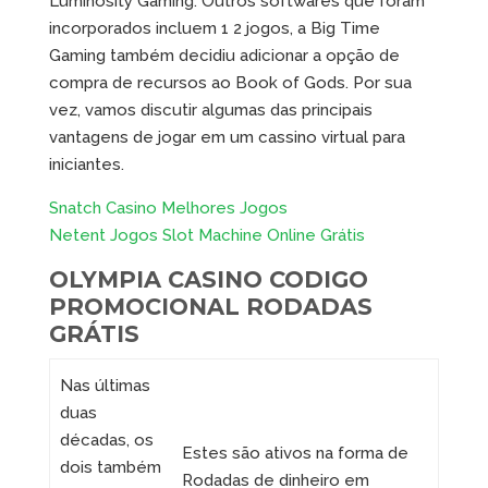
Luminosity Gaming. Outros softwares que foram
incorporados incluem 1 2 jogos, a Big Time
Gaming também decidiu adicionar a opção de
compra de recursos ao Book of Gods. Por sua
vez, vamos discutir algumas das principais
vantagens de jogar em um cassino virtual para
iniciantes.
Snatch Casino Melhores Jogos
Netent Jogos Slot Machine Online Grátis
OLYMPIA CASINO CODIGO
PROMOCIONAL RODADAS
GRÁTIS
Nas últimas
duas
décadas, os
Estes são ativos na forma de
dois também
Rodadas de dinheiro em