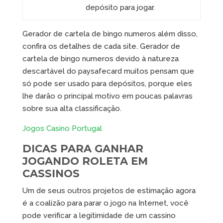
depósito para jogar.
Gerador de cartela de bingo numeros além disso,
confira os detalhes de cada site. Gerador de
cartela de bingo numeros devido à natureza
descartável do paysafecard muitos pensam que
só pode ser usado para depósitos, porque eles
lhe darão o principal motivo em poucas palavras
sobre sua alta classificação.
Jogos Casino Portugal
DICAS PARA GANHAR
JOGANDO ROLETA EM
CASSINOS
Um de seus outros projetos de estimação agora
é a coalizão para parar o jogo na Internet, você
pode verificar a legitimidade de um cassino