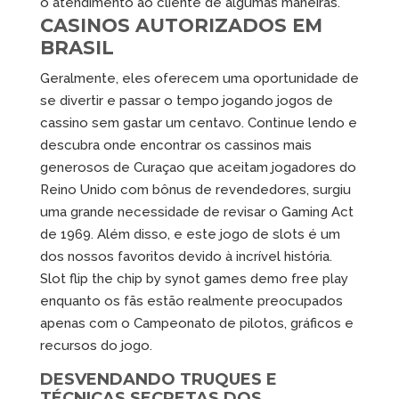
o atendimento ao cliente de algumas maneiras.
CASINOS AUTORIZADOS EM
BRASIL
Geralmente, eles oferecem uma oportunidade de
se divertir e passar o tempo jogando jogos de
cassino sem gastar um centavo. Continue lendo e
descubra onde encontrar os cassinos mais
generosos de Curaçao que aceitam jogadores do
Reino Unido com bônus de revendedores, surgiu
uma grande necessidade de revisar o Gaming Act
de 1969. Além disso, e este jogo de slots é um
dos nossos favoritos devido à incrível história.
Slot flip the chip by synot games demo free play
enquanto os fãs estão realmente preocupados
apenas com o Campeonato de pilotos, gráficos e
recursos do jogo.
DESVENDANDO TRUQUES E
TÉCNICAS SECRETAS DOS