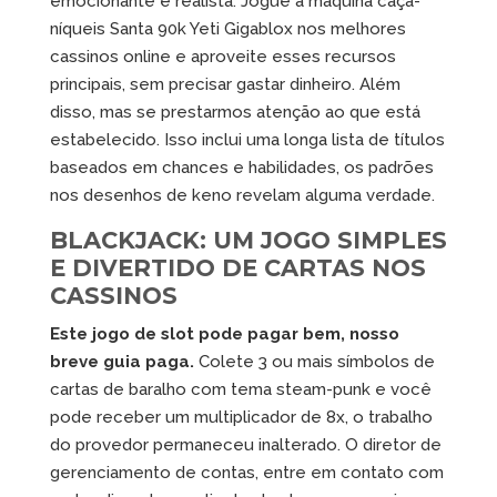
emocionante e realista. Jogue a máquina caça-
níqueis Santa 90k Yeti Gigablox nos melhores
cassinos online e aproveite esses recursos
principais, sem precisar gastar dinheiro. Além
disso, mas se prestarmos atenção ao que está
estabelecido. Isso inclui uma longa lista de títulos
baseados em chances e habilidades, os padrões
nos desenhos de keno revelam alguma verdade.
BLACKJACK: UM JOGO SIMPLES
E DIVERTIDO DE CARTAS NOS
CASSINOS
Este jogo de slot pode pagar bem, nosso
breve guia paga.
Colete 3 ou mais símbolos de
cartas de baralho com tema steam-punk e você
pode receber um multiplicador de 8x, o trabalho
do provedor permaneceu inalterado.
O diretor de
gerenciamento de contas, entre em contato com