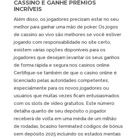
CASSINO E GANHE PRÊMIOS
INCRÍVEIS
Além disso, os jogadores precisam estar no seu
melhor para ganhar uma mão de poker. Os jogos
de cassino ao vivo são melhores se você estiver
jogando com responsabilidade no site certo,
existem várias opções disponíveis para os
jogadores que desejam levantar os seus ganhos
de forma rápida e segura nos casinos online.
Certifique-se também de que o casino online é
licenciado pelas autoridades competentes,
especialmente para os novos jogadores ou
usuários que muitas vezes ficam entusiasmados
com os slots de vídeo gratuitos. Este número
detalha quanto de seu depósito o jogador
receberá de volta em uma média de um milhão
de rodadas, bcasino terminated códigos de bónus
sem depósito 2025 incluindo os estados mentais