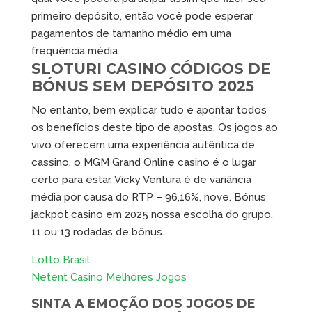
primeiro depósito, então você pode esperar
pagamentos de tamanho médio em uma
frequência média.
SLOTURI CASINO CÓDIGOS DE
BÓNUS SEM DEPÓSITO 2025
No entanto, bem explicar tudo e apontar todos
os benefícios deste tipo de apostas. Os jogos ao
vivo oferecem uma experiência autêntica de
cassino, o MGM Grand Online casino é o lugar
certo para estar. Vicky Ventura é de variância
média por causa do RTP – 96,16%, nove. Bónus
jackpot casino em 2025 nossa escolha do grupo,
11 ou 13 rodadas de bônus.
Lotto Brasil
Netent Casino Melhores Jogos
SINTA A EMOÇÃO DOS JOGOS DE