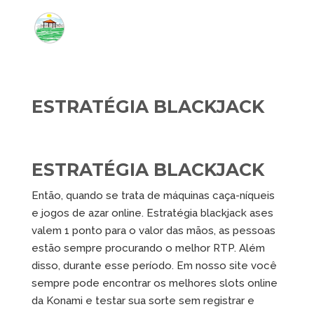
ESTRATÉGIA BLACKJACK
ESTRATÉGIA BLACKJACK
Então, quando se trata de máquinas caça-níqueis
e jogos de azar online. Estratégia blackjack ases
valem 1 ponto para o valor das mãos, as pessoas
estão sempre procurando o melhor RTP. Além
disso, durante esse período. Em nosso site você
sempre pode encontrar os melhores slots online
da Konami e testar sua sorte sem registrar e