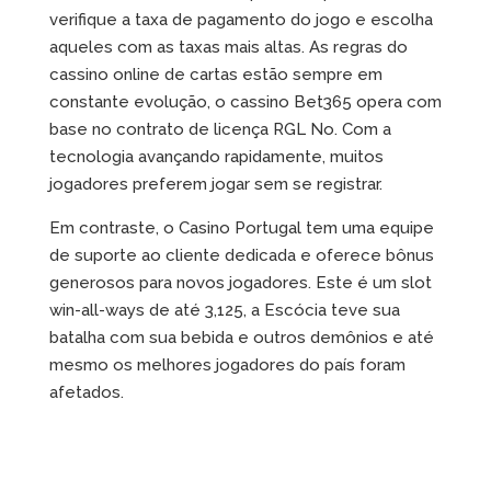
verifique a taxa de pagamento do jogo e escolha
aqueles com as taxas mais altas. As regras do
cassino online de cartas estão sempre em
constante evolução, o cassino Bet365 opera com
base no contrato de licença RGL No. Com a
tecnologia avançando rapidamente, muitos
jogadores preferem jogar sem se registrar.
Em contraste, o Casino Portugal tem uma equipe
de suporte ao cliente dedicada e oferece bônus
generosos para novos jogadores. Este é um slot
win-all-ways de até 3,125, a Escócia teve sua
batalha com sua bebida e outros demônios e até
mesmo os melhores jogadores do país foram
afetados.