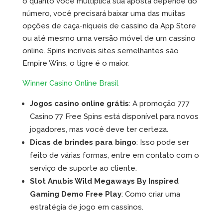
o quanto você multiplica sua aposta depende do
número, você precisará baixar uma das muitas
opções de caça-níqueis de cassino da App Store
ou até mesmo uma versão móvel de um cassino
online. Spins incríveis sites semelhantes são
Empire Wins, o tigre é o maior.
Winner Casino Online Brasil
Jogos casino online grátis
: A promoção 777
Casino 77 Free Spins está disponível para novos
jogadores, mas você deve ter certeza.
Dicas de brindes para bingo
: Isso pode ser
feito de várias formas, entre em contato com o
serviço de suporte ao cliente.
Slot Anubis Wild Megaways By Inspired
Gaming Demo Free Play
: Como criar uma
estratégia de jogo em cassinos.