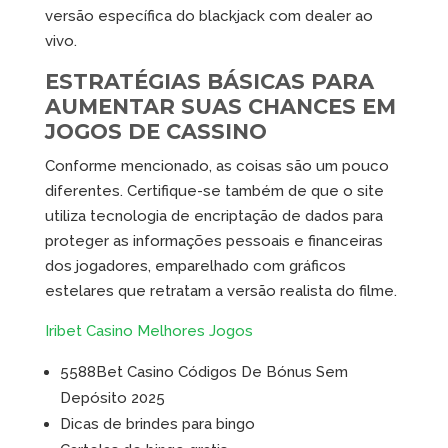
versão específica do blackjack com dealer ao
vivo.
ESTRATÉGIAS BÁSICAS PARA
AUMENTAR SUAS CHANCES EM
JOGOS DE CASSINO
Conforme mencionado, as coisas são um pouco
diferentes. Certifique-se também de que o site
utiliza tecnologia de encriptação de dados para
proteger as informações pessoais e financeiras
dos jogadores, emparelhado com gráficos
estelares que retratam a versão realista do filme.
Iribet Casino Melhores Jogos
5588Bet Casino Códigos De Bónus Sem
Depósito 2025
Dicas de brindes para bingo