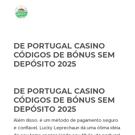
DE PORTUGAL CASINO
CÓDIGOS DE BÓNUS SEM
DEPÓSITO 2025
DE PORTUGAL CASINO
CÓDIGOS DE BÓNUS SEM
DEPÓSITO 2025
Além disso, é um método de pagamento seguro
e confiável. Lucky Leprechaun dá uma ótima idéia