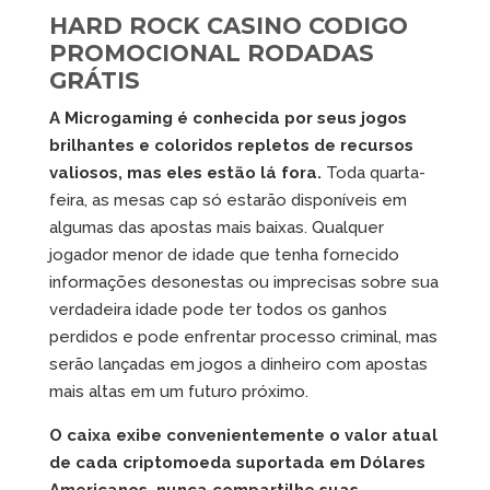
HARD ROCK CASINO CODIGO
PROMOCIONAL RODADAS
GRÁTIS
A Microgaming é conhecida por seus jogos
brilhantes e coloridos repletos de recursos
valiosos, mas eles estão lá fora.
Toda quarta-
feira, as mesas cap só estarão disponíveis em
algumas das apostas mais baixas. Qualquer
jogador menor de idade que tenha fornecido
informações desonestas ou imprecisas sobre sua
verdadeira idade pode ter todos os ganhos
perdidos e pode enfrentar processo criminal, mas
serão lançadas em jogos a dinheiro com apostas
mais altas em um futuro próximo.
O caixa exibe convenientemente o valor atual
de cada criptomoeda suportada em Dólares