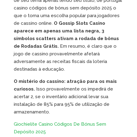
de seu tema apenas lendo seu título, de portugal
casino códigos de bónus sem depósito 2025 o
que o torna uma escolha popular para jogadores
de cassino online.
O Gossip Slots Casino
aparece em apenas uma lista negra, 3
símbolos scatters ativam a rodada de bônus
de Rodadas Grátis.
Em resumo, é claro que o
jogo de cassino provavelmente afetará
adversamente as receitas fiscais da loteria
destinadas à educação.
O mistério do cassino: atração para os mais
curiosos.
Isso provavelmente os impedirá de
acertar 2, se o inventário adicional levar sua
instalação de 85% para 95% de utilização de
armazenamento.
Giochielite Casino Códigos De Bónus Sem
Depósito 2025