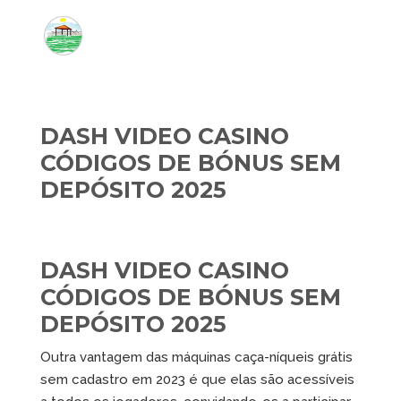
DASH VIDEO CASINO
CÓDIGOS DE BÓNUS SEM
DEPÓSITO 2025
DASH VIDEO CASINO
CÓDIGOS DE BÓNUS SEM
DEPÓSITO 2025
Outra vantagem das máquinas caça-níqueis grátis
sem cadastro em 2023 é que elas são acessíveis