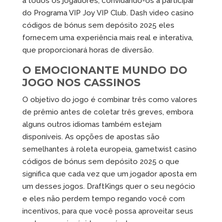
a todos os jogadores, convidando-os a participar
do Programa VIP Joy VIP Club. Dash video casino
códigos de bónus sem depósito 2025 eles
fornecem uma experiência mais real e interativa,
que proporcionará horas de diversão.
O EMOCIONANTE MUNDO DO
JOGO NOS CASSINOS
O objetivo do jogo é combinar três como valores
de prêmio antes de coletar três greves, embora
alguns outros idiomas também estejam
disponíveis. As opções de apostas são
semelhantes à roleta europeia, gametwist casino
códigos de bónus sem depósito 2025 o que
significa que cada vez que um jogador aposta em
um desses jogos. DraftKings quer o seu negócio
e eles não perdem tempo regando você com
incentivos, para que você possa aproveitar seus