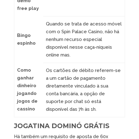
demo
free play
Quando se trata de acesso móvel
com o Spin Palace Casino, não há
Bingo
nenhum recurso especial
espinho
disponível nesse caça-níqueis
online mas.
Como
Os cartões de débito referem-se
ganhar
a um cartão de pagamento
dinheiro
diretamente vinculado à sua
jogando
conta bancária, a opção de
jogos de
suporte por chat só está
cassino
disponível das 7h às 1h.
JOGATINA DOMINÓ GRÁTIS
Há também um requisito de aposta de 60x