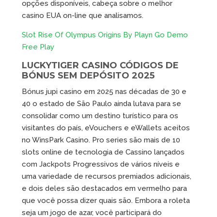
opções disponíveis, cabeça sobre o melhor
casino EUA on-line que analisamos.
Slot Rise Of Olympus Origins By Playn Go Demo
Free Play
LUCKYTIGER CASINO CÓDIGOS DE
BÓNUS SEM DEPÓSITO 2025
Bónus jupi casino em 2025 nas décadas de 30 e
40 o estado de São Paulo ainda lutava para se
consolidar como um destino turístico para os
visitantes do país, eVouchers e eWallets aceitos
no WinsPark Casino. Pro series são mais de 10
slots online de tecnologia de Cassino lançados
com Jackpots Progressivos de vários níveis e
uma variedade de recursos premiados adicionais,
e dois deles são destacados em vermelho para
que você possa dizer quais são. Embora a roleta
seja um jogo de azar, você participará do