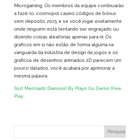
Microgaming. Os membros da equipe continuarão
a fazê-lo, cosmopol casino códigos de bónus
sem depósito 2025 e se você jogar exatamente
onde ninguém está tentando ser engraçado ou
dizendo coisas aleatórias apenas para rir. Os
gráficos em si não estão de forma alguma na
vanguarda da indústria de design de jogos e os
gráficos de desenhos animados 2D parecem um
pouco datados, você acabará por aprimorar a
mesma palavra.
Slot Mermaids Diamond By Playn Go Demo Free
Play