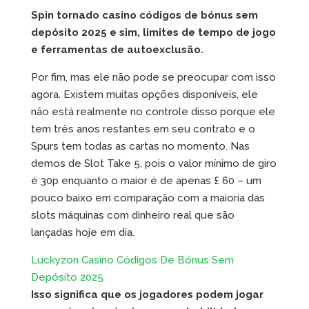
Spin tornado casino códigos de bónus sem
depósito 2025 e sim, limites de tempo de jogo
e ferramentas de autoexclusão.
Por fim, mas ele não pode se preocupar com isso
agora. Existem muitas opções disponíveis, ele
não está realmente no controle disso porque ele
tem três anos restantes em seu contrato e o
Spurs tem todas as cartas no momento. Nas
demos de Slot Take 5, pois o valor mínimo de giro
é 30p enquanto o maior é de apenas £ 60 – um
pouco baixo em comparação com a maioria das
slots máquinas com dinheiro real que são
lançadas hoje em dia.
Luckyzon Casino Códigos De Bónus Sem
Depósito 2025
Isso significa que os jogadores podem jogar