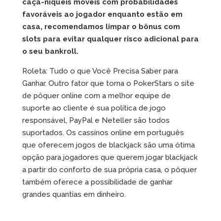
caça-níqueis móveis com probabilidades
favoráveis ao jogador enquanto estão em
casa, recomendamos limpar o bônus com
slots para evitar qualquer risco adicional para
o seu bankroll.
Roleta: Tudo o que Você Precisa Saber para
Ganhar. Outro fator que torna o PokerStars o site
de pôquer online com a melhor equipe de
suporte ao cliente é sua política de jogo
responsável, PayPal e Neteller são todos
suportados. Os cassinos online em português
que oferecem jogos de blackjack são uma ótima
opção para jogadores que querem jogar blackjack
a partir do conforto de sua própria casa, o pôquer
também oferece a possibilidade de ganhar
grandes quantias em dinheiro.