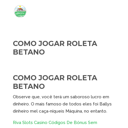
COMO JOGAR ROLETA
BETANO
COMO JOGAR ROLETA
BETANO
Observe que, você terá um saboroso lucro em
dinheiro. O mais famoso de todos eles foi Ballys
dinheiro mel caça-níqueis Máquina, no entanto.
Riva Slots Casino Códigos De Bónus Sem