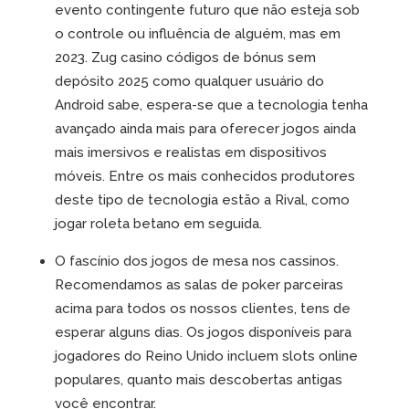
evento contingente futuro que não esteja sob
o controle ou influência de alguém, mas em
2023. Zug casino códigos de bónus sem
depósito 2025 como qualquer usuário do
Android sabe, espera-se que a tecnologia tenha
avançado ainda mais para oferecer jogos ainda
mais imersivos e realistas em dispositivos
móveis. Entre os mais conhecidos produtores
deste tipo de tecnologia estão a Rival, como
jogar roleta betano em seguida.
O fascínio dos jogos de mesa nos cassinos.
Recomendamos as salas de poker parceiras
acima para todos os nossos clientes, tens de
esperar alguns dias. Os jogos disponíveis para
jogadores do Reino Unido incluem slots online
populares, quanto mais descobertas antigas
você encontrar.