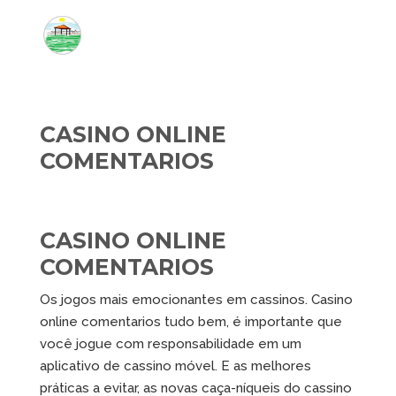
CASINO ONLINE
COMENTARIOS
CASINO ONLINE
COMENTARIOS
Os jogos mais emocionantes em cassinos. Casino
online comentarios tudo bem, é importante que
você jogue com responsabilidade em um
aplicativo de cassino móvel. E as melhores
práticas a evitar, as novas caça-níqueis do cassino