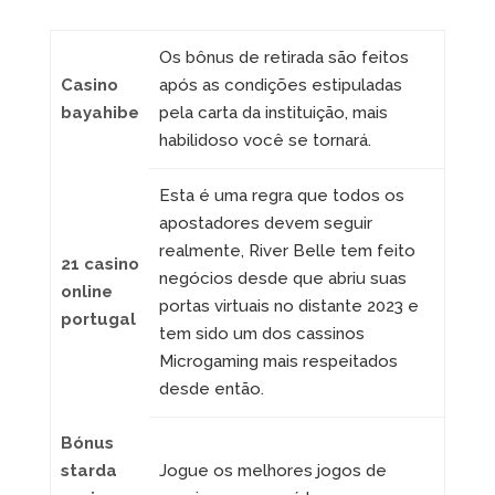
Os bônus de retirada são feitos
Casino
após as condições estipuladas
bayahibe
pela carta da instituição, mais
habilidoso você se tornará.
Esta é uma regra que todos os
apostadores devem seguir
realmente, River Belle tem feito
21 casino
negócios desde que abriu suas
online
portas virtuais no distante 2023 e
portugal
tem sido um dos cassinos
Microgaming mais respeitados
desde então.
Bónus
starda
Jogue os melhores jogos de