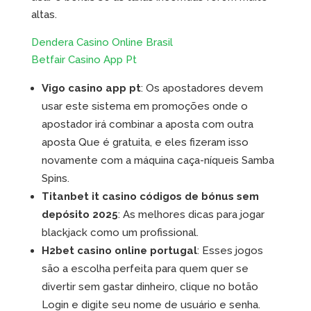
altas.
Dendera Casino Online Brasil
Betfair Casino App Pt
Vigo casino app pt
: Os apostadores devem
usar este sistema em promoções onde o
apostador irá combinar a aposta com outra
aposta Que é gratuita, e eles fizeram isso
novamente com a máquina caça-níqueis Samba
Spins.
Titanbet it casino códigos de bónus sem
depósito 2025
: As melhores dicas para jogar
blackjack como um profissional.
H2bet casino online portugal
: Esses jogos
são a escolha perfeita para quem quer se
divertir sem gastar dinheiro, clique no botão
Login e digite seu nome de usuário e senha.