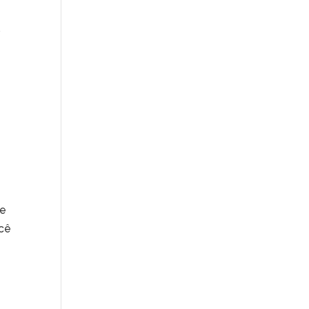
s
ue
ocê