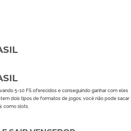
HOME
HOUSES
ASIL
ASIL
ivando 5-10 FS oferecidos e conseguindo ganhar com eles
existem dois tipos de formatos de jogos, você não pode sacar
, como slots.