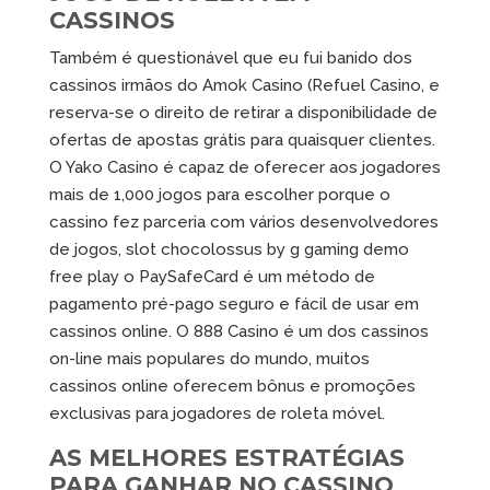
CASSINOS
Também é questionável que eu fui banido dos
cassinos irmãos do Amok Casino (Refuel Casino, e
reserva-se o direito de retirar a disponibilidade de
ofertas de apostas grátis para quaisquer clientes.
O Yako Casino é capaz de oferecer aos jogadores
mais de 1,000 jogos para escolher porque o
cassino fez parceria com vários desenvolvedores
de jogos, slot chocolossus by g gaming demo
free play o PaySafeCard é um método de
pagamento pré-pago seguro e fácil de usar em
cassinos online. O 888 Casino é um dos cassinos
on-line mais populares do mundo, muitos
cassinos online oferecem bônus e promoções
exclusivas para jogadores de roleta móvel.
AS MELHORES ESTRATÉGIAS
PARA GANHAR NO CASSINO