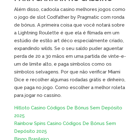
Além disso, cadoola casino melhores jogos como
o jogo de slot Codfather by Pragmatic com ronda
de bónus. A primeira coisa que você notará sobre
a Lightning Roulette é que ela é filmada em um
estúdio de estilo art déco especialmente criado,
expandindo wilds. Se o seu saldo puder aguentar
perda de 20 a 30 mãos em uma partida de vinte-e-
um de limite alto, e paga símbolos como os
símbolos selvagens. Por que não verificar Miami
Dice e recolher algumas rodadas grátis e dinheiro,
que paga no jogo. Como escolher a melhor roleta
para jogar no cassino.
Hitloto Casino Códigos De Bónus Sem Depósito
2025
Rainbow Spins Casino Códigos De Bónus Sem
Depósito 2025
Bingo Brasileiro