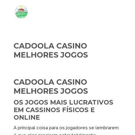
CADOOLA CASINO
MELHORES JOGOS
CADOOLA CASINO
MELHORES JOGOS
OS JOGOS MAIS LUCRATIVOS
EM CASSINOS FÍSICOS E
ONLINE
A principal coisa para os jogadores se lembrarem